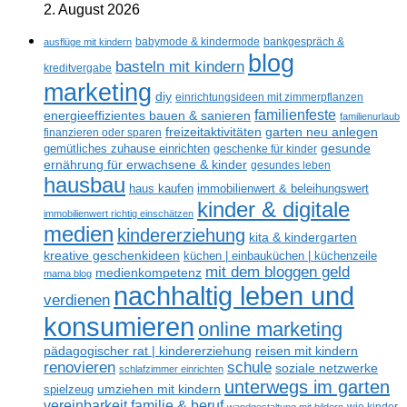
2. August 2026
ausflüge mit kindern
babymode & kindermode
bankgespräch &
blog
basteln mit kindern
kreditvergabe
marketing
diy
einrichtungsideen mit zimmerpflanzen
familienfeste
energieeffizientes bauen & sanieren
familienurlaub
freizeitaktivitäten
garten neu anlegen
finanzieren oder sparen
gesunde
gemütliches zuhause einrichten
geschenke für kinder
ernährung für erwachsene & kinder
gesundes leben
hausbau
haus kaufen
immobilienwert & beleihungswert
kinder & digitale
immobilienwert richtig einschätzen
medien
kindererziehung
kita & kindergarten
kreative geschenkideen
küchen | einbauküchen | küchenzeile
mit dem bloggen geld
medienkompetenz
mama blog
nachhaltig leben und
verdienen
konsumieren
online marketing
reisen mit kindern
pädagogischer rat | kindererziehung
renovieren
schule
soziale netzwerke
schlafzimmer einrichten
unterwegs im garten
umziehen mit kindern
spielzeug
vereinbarkeit familie & beruf