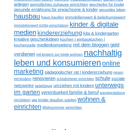
anlegen
gemütliches zuhause einrichten
geschenke für kinder
gesunde ernährung für erwachsene & kinder
gesundes leben
hausbau
haus kaufen
immobilienwert & beleihungswert
kinder & digitale
immobilienwert richtig einschätzen
medien
kindererziehung
kita & kindergarten
kreative geschenkideen
küchen | einbauküchen |
mit dem bloggen geld
medienkompetenz
küchenzeile
nachhaltig
verdienen
mit kindern zur miete wohnen
leben und konsumieren
online
marketing
pädagogischer rat | kindererziehung
reisen
renovieren
schule
soziale
mit kindern
schlafzimmer einrichten
unterwegs
netzwerke
umziehen mit kindern
spielzeug
im garten
vereinbarkeit familie & beruf
wandgestaltung
wohnen &
mit bildern
wie kinder draußen spielen
einrichten
Wohnzimmer einrichten