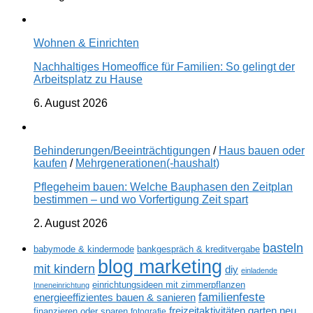
Wohnen & Einrichten
Nachhaltiges Homeoffice für Familien: So gelingt der
Arbeitsplatz zu Hause
6. August 2026
Behinderungen/Beeinträchtigungen
/
Haus bauen oder
kaufen
/
Mehrgenerationen(-haushalt)
Pflegeheim bauen: Welche Bauphasen den Zeitplan
bestimmen – und wo Vorfertigung Zeit spart
2. August 2026
basteln
babymode & kindermode
bankgespräch & kreditvergabe
blog marketing
mit kindern
diy
einladende
einrichtungsideen mit zimmerpflanzen
Inneneinrichtung
familienfeste
energieeffizientes bauen & sanieren
freizeitaktivitäten
garten neu
finanzieren oder sparen
fotografie