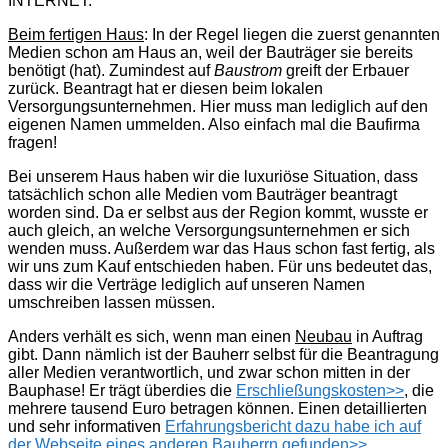
INTERNET.
Beim fertigen Haus
: In der Regel liegen die zuerst genannten
Medien schon am Haus an, weil der Bauträger sie bereits
benötigt (hat). Zumindest auf
Baustrom
greift der Erbauer
zurück. Beantragt hat er diesen beim lokalen
Versorgungsunternehmen. Hier muss man lediglich auf den
eigenen Namen ummelden. Also einfach mal die Baufirma
fragen!
Bei unserem Haus haben wir die luxuriöse Situation, dass
tatsächlich schon alle Medien vom Bauträger beantragt
worden sind. Da er selbst aus der Region kommt, wusste er
auch gleich, an welche Versorgungsunternehmen er sich
wenden muss. Außerdem war das Haus schon fast fertig, als
wir uns zum Kauf entschieden haben. Für uns bedeutet das,
dass wir die Verträge lediglich auf unseren Namen
umschreiben lassen müssen.
Anders verhält es sich, wenn man einen
Neubau
in Auftrag
gibt. Dann nämlich ist der Bauherr selbst für die Beantragung
aller Medien verantwortlich, und zwar schon mitten in der
Bauphase! Er trägt überdies die
Erschließungskosten>>
, die
mehrere tausend Euro betragen können. Einen detaillierten
und sehr informativen
Erfahrungsbericht dazu habe ich auf
der Webseite eines anderen Bauherrn gefunden>>