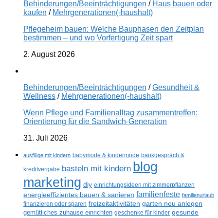
Behinderungen/Beeinträchtigungen
/
Haus bauen oder
kaufen
/
Mehrgenerationen(-haushalt)
Pflegeheim bauen: Welche Bauphasen den Zeitplan
bestimmen – und wo Vorfertigung Zeit spart
2. August 2026
Behinderungen/Beeinträchtigungen
/
Gesundheit &
Wellness
/
Mehrgenerationen(-haushalt)
Wenn Pflege und Familienalltag zusammentreffen:
Orientierung für die Sandwich-Generation
31. Juli 2026
ausflüge mit kindern
babymode & kindermode
bankgespräch &
blog
basteln mit kindern
kreditvergabe
marketing
diy
einrichtungsideen mit zimmerpflanzen
familienfeste
energieeffizientes bauen & sanieren
familienurlaub
freizeitaktivitäten
garten neu anlegen
finanzieren oder sparen
gesunde
gemütliches zuhause einrichten
geschenke für kinder