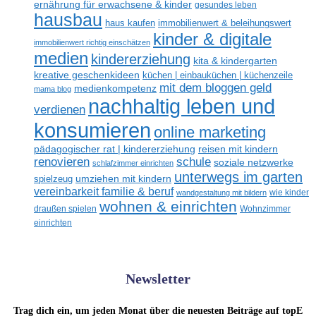
ernährung für erwachsene & kinder
gesundes leben
hausbau
haus kaufen
immobilienwert & beleihungswert
kinder & digitale
immobilienwert richtig einschätzen
medien
kindererziehung
kita & kindergarten
kreative geschenkideen
küchen | einbauküchen | küchenzeile
mit dem bloggen geld
medienkompetenz
mama blog
nachhaltig leben und
verdienen
konsumieren
online marketing
reisen mit kindern
pädagogischer rat | kindererziehung
renovieren
schule
soziale netzwerke
schlafzimmer einrichten
unterwegs im garten
umziehen mit kindern
spielzeug
vereinbarkeit familie & beruf
wandgestaltung mit bildern
wie kinder
wohnen & einrichten
draußen spielen
Wohnzimmer
einrichten
Newsletter
Trag dich ein, um jeden Monat über die neuesten Beiträge auf topE