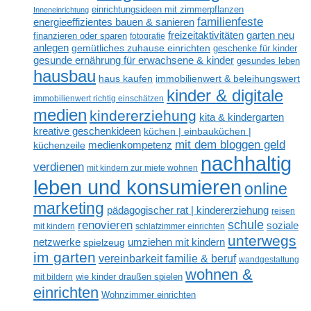
einrichtungsideen mit zimmerpflanzen
Inneneinrichtung
familienfeste
energieeffizientes bauen & sanieren
freizeitaktivitäten
garten neu
finanzieren oder sparen
fotografie
anlegen
gemütliches zuhause einrichten
geschenke für kinder
gesunde ernährung für erwachsene & kinder
gesundes leben
hausbau
haus kaufen
immobilienwert & beleihungswert
kinder & digitale
immobilienwert richtig einschätzen
medien
kindererziehung
kita & kindergarten
kreative geschenkideen
küchen | einbauküchen |
mit dem bloggen geld
medienkompetenz
küchenzeile
nachhaltig
verdienen
mit kindern zur miete wohnen
leben und konsumieren
online
marketing
pädagogischer rat | kindererziehung
reisen
renovieren
schule
soziale
mit kindern
schlafzimmer einrichten
unterwegs
netzwerke
umziehen mit kindern
spielzeug
im garten
vereinbarkeit familie & beruf
wandgestaltung
wohnen &
mit bildern
wie kinder draußen spielen
einrichten
Wohnzimmer einrichten