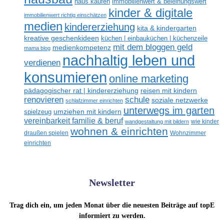
haus kaufen
immobilienwert & beleihungswert
kinder & digitale
immobilienwert richtig einschätzen
medien
kindererziehung
kita & kindergarten
kreative geschenkideen
küchen | einbauküchen | küchenzeile
mit dem bloggen geld
medienkompetenz
mama blog
nachhaltig leben und
verdienen
konsumieren
online marketing
reisen mit kindern
pädagogischer rat | kindererziehung
renovieren
schule
soziale netzwerke
schlafzimmer einrichten
unterwegs im garten
umziehen mit kindern
spielzeug
vereinbarkeit familie & beruf
wandgestaltung mit bildern
wie kinder
wohnen & einrichten
draußen spielen
Wohnzimmer
einrichten
Newsletter
Trag dich ein, um jeden Monat über die neuesten Beiträge auf topE
informiert zu werden.