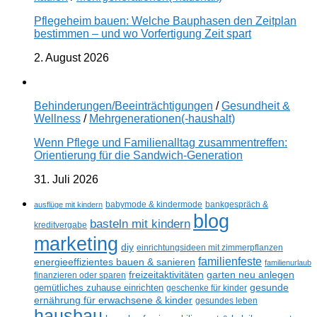
Pflegeheim bauen: Welche Bauphasen den Zeitplan
bestimmen – und wo Vorfertigung Zeit spart
2. August 2026
Behinderungen/Beeinträchtigungen
/
Gesundheit &
Wellness
/
Mehrgenerationen(-haushalt)
Wenn Pflege und Familienalltag zusammentreffen:
Orientierung für die Sandwich-Generation
31. Juli 2026
ausflüge mit kindern
babymode & kindermode
bankgespräch &
blog
basteln mit kindern
kreditvergabe
marketing
diy
einrichtungsideen mit zimmerpflanzen
familienfeste
energieeffizientes bauen & sanieren
familienurlaub
freizeitaktivitäten
garten neu anlegen
finanzieren oder sparen
gesunde
gemütliches zuhause einrichten
geschenke für kinder
ernährung für erwachsene & kinder
gesundes leben
hausbau