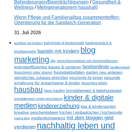
Behinderungen/Beeinträchtigungen
/
Gesundheit &
Wellness
/
Mehrgenerationen(-haushalt)
Wenn Pflege und Familienalltag zusammentreffen:
Orientierung für die Sandwich-Generation
31. Juli 2026
ausflüge mit kindern
babymode & kindermode
bankgespräch &
blog
basteln mit kindern
kreditvergabe
marketing
diy
einrichtungsideen mit zimmerpflanzen
familienfeste
energieeffizientes bauen & sanieren
familienurlaub
freizeitaktivitäten
garten neu anlegen
finanzieren oder sparen
gesunde
gemütliches zuhause einrichten
geschenke für kinder
ernährung für erwachsene & kinder
gesundes leben
hausbau
haus kaufen
immobilienwert & beleihungswert
kinder & digitale
immobilienwert richtig einschätzen
medien
kindererziehung
kita & kindergarten
kreative geschenkideen
küchen | einbauküchen | küchenzeile
mit dem bloggen geld
medienkompetenz
mama blog
nachhaltig leben und
verdienen