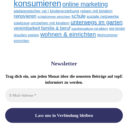
konsumieren
online marketing
reisen mit kindern
pädagogischer rat | kindererziehung
renovieren
schule
soziale netzwerke
schlafzimmer einrichten
unterwegs im garten
umziehen mit kindern
spielzeug
vereinbarkeit familie & beruf
wandgestaltung mit bildern
wie kinder
wohnen & einrichten
draußen spielen
Wohnzimmer
einrichten
Newsletter
Trag dich ein, um jeden Monat über die neuesten Beiträge auf topE
informiert zu werden.