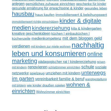
anlegen
gemütliches zuhause einrichten
geschenke für kinder
gesunde ernährung für erwachsene & kinder
gesundes leben
hausbau
haus kaufen
immobilienwert & beleihungswert
kinder & digitale
immobilienwert richtig einschätzen
medien
kindererziehung
kita & kindergarten
kreative geschenkideen
küchen | einbauküchen |
mit dem bloggen geld
medienkompetenz
küchenzeile
nachhaltig
verdienen
mit kindern zur miete wohnen
leben und konsumieren
online
marketing
pädagogischer rat | kindererziehung
reisen
renovieren
schule
soziale
mit kindern
schlafzimmer einrichten
unterwegs
netzwerke
umziehen mit kindern
spielzeug
im garten
vereinbarkeit familie & beruf
wandgestaltung
wohnen &
mit bildern
wie kinder draußen spielen
einrichten
Wohnzimmer einrichten