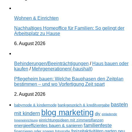
Wohnen & Einrichten
Nachhaltiges Homeoffice für Familien: So gelingt der
Arbeitsplatz zu Hause
6. August 2026
Behinderungen/Beeinträchtigungen
/
Haus bauen oder
kaufen
/
Mehrgenerationen(-haushalt)
Pflegeheim bauen: Welche Bauphasen den Zeitplan
bestimmen – und wo Vorfertigung Zeit spart
2. August 2026
basteln
babymode & kindermode
bankgespräch & kreditvergabe
blog marketing
mit kindern
diy
einladende
einrichtungsideen mit zimmerpflanzen
Inneneinrichtung
familienfeste
energieeffizientes bauen & sanieren
freizeitaktivitäten
garten neu
finanzieren oder sparen
fotografie