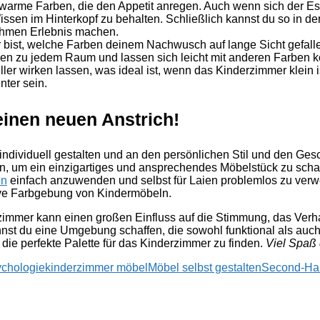
 warme Farben, die den Appetit anregen. Auch wenn sich der Es
issen im Hinterkopf zu behalten. Schließlich kannst du so in d
ehmen Erlebnis machen.
er bist, welche Farben deinem Nachwusch auf lange Sicht gefal
sen zu jedem Raum und lassen sich leicht mit anderen Farben 
r wirken lassen, was ideal ist, wenn das Kinderzimmer klein is
nter sein.
inen neuen Anstrich!
individuell gestalten und an den persönlichen Stil und den Ge
 um ein einzigartiges und ansprechendes Möbelstück zu schaff
en
einfach anzuwenden und selbst für Laien problemlos zu verw
ive Farbgebung von Kindermöbeln.
erzimmer kann einen großen Einfluss auf die Stimmung, das Ver
nnst du eine Umgebung schaffen, die sowohl funktional als auch
 die perfekte Palette für das Kinderzimmer zu finden.
Viel Spaß 
chologie
kinderzimmer möbel
Möbel selbst gestalten
Second-Ha