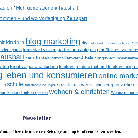
kaufen
/
Mehrgenerationen(-haushalt)
immen – und wo Vorfertigung Zeit spart
blog marketing
it kindern
diy
ein
einladende Inneneinrichtung
freizeitaktivitäten
garten neu anlegen
gemütliches zuhause
 oder sparen
hausbau
haus kaufen
immobilienwert & beleihungswert
immobilienwer
kreative geschenkideen
arten
me
küchen | einbauküchen | küchenzeile
ig leben und konsumieren
online marke
schule
soziale netzwerke
umziehen mi
spielzeug
hten
smarthome lösungen
wohnen & einrichten
wie kinder draußen spielen
Wohnzimmer ei
Newsletter
Monat über die neuesten Beiträge auf topE informiert zu werden.