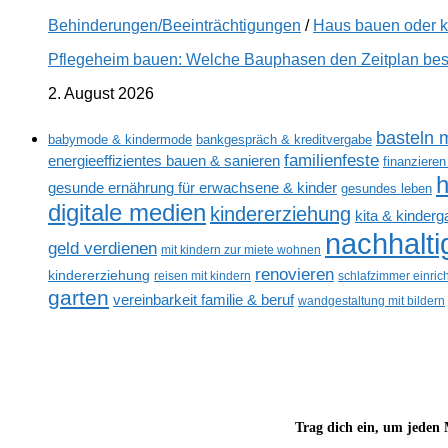
Behinderungen/Beeinträchtigungen
/
Haus bauen oder 
Pflegeheim bauen: Welche Bauphasen den Zeitplan best
2. August 2026
basteln m
babymode & kindermode
bankgespräch & kreditvergabe
familienfeste
energieeffizientes bauen & sanieren
finanzieren
gesunde ernährung für erwachsene & kinder
gesundes leben
digitale medien
kindererziehung
kita & kinderg
nachhalt
geld verdienen
mit kindern zur miete wohnen
renovieren
kindererziehung
reisen mit kindern
schlafzimmer einric
garten
vereinbarkeit familie & beruf
wandgestaltung mit bildern
Trag dich ein, um jeden 