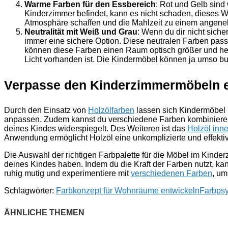
Warme Farben für den Essbereich
: Rot und Gelb sind
Kinderzimmer befindet, kann es nicht schaden, dieses W
Atmosphäre schaffen und die Mahlzeit zu einem angen
Neutralität mit Weiß und Grau
: Wenn du dir nicht sich
immer eine sichere Option. Diese neutralen Farben pas
können diese Farben einen Raum optisch größer und helle
Licht vorhanden ist. Die Kindermöbel können ja umso bu
Verpasse den Kinderzimmermöbeln e
Durch den Einsatz von
Holzölfarben
lassen sich Kindermöbel 
anpassen. Zudem kannst du verschiedene Farben kombinieren,
deines Kindes widerspiegelt. Des Weiteren ist das
Holzöl inn
Anwendung ermöglicht Holzöl eine unkomplizierte und effekt
Die Auswahl der richtigen Farbpalette für die Möbel im Kind
deines Kindes haben. Indem du die Kraft der Farben nutzt, ka
ruhig mutig und experimentiere mit
verschiedenen Farben
, um
Schlagwörter:
Farbkonzept für Wohnräume entwickeln
Farbpsy