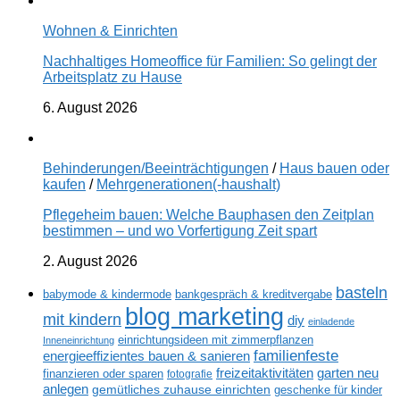
Wohnen & Einrichten
Nachhaltiges Homeoffice für Familien: So gelingt der
Arbeitsplatz zu Hause
6. August 2026
Behinderungen/Beeinträchtigungen
/
Haus bauen oder
kaufen
/
Mehrgenerationen(-haushalt)
Pflegeheim bauen: Welche Bauphasen den Zeitplan
bestimmen – und wo Vorfertigung Zeit spart
2. August 2026
basteln
babymode & kindermode
bankgespräch & kreditvergabe
blog marketing
mit kindern
diy
einladende
einrichtungsideen mit zimmerpflanzen
Inneneinrichtung
familienfeste
energieeffizientes bauen & sanieren
freizeitaktivitäten
garten neu
finanzieren oder sparen
fotografie
anlegen
gemütliches zuhause einrichten
geschenke für kinder