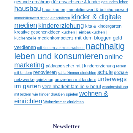
gesunde ernährung für erwachsene & kinder
gesundes leben
hausbau
haus kaufen
immobilienwert & beleihungswert
kinder & digitale
immobilienwert richtig einschätzen
medien
kindererziehung
kita & kindergarten
kreative geschenkideen
küchen | einbauküchen |
mit dem bloggen geld
medienkompetenz
küchenzeile
nachhaltig
verdienen
mit kindern zur miete wohnen
leben und konsumieren
online
marketing
pädagogischer rat | kindererziehung
reisen
renovieren
schule
soziale
mit kindern
schlafzimmer einrichten
unterwegs
netzwerke
umziehen mit kindern
spielzeug
im garten
vereinbarkeit familie & beruf
wandgestaltung
wohnen &
mit bildern
wie kinder draußen spielen
einrichten
Wohnzimmer einrichten
Newsletter