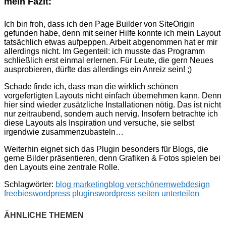
mein Fazit:
Ich bin froh, dass ich den Page Builder von SiteOrigin
gefunden habe, denn mit seiner Hilfe konnte ich mein Layout
tatsächlich etwas aufpeppen. Arbeit abgenommen hat er mir
allerdings nicht. Im Gegenteil: ich musste das Programm
schließlich erst einmal erlernen. Für Leute, die gern Neues
ausprobieren, dürfte das allerdings ein Anreiz sein! ;)
Schade finde ich, dass man die wirklich schönen
vorgefertigten Layouts nicht einfach übernehmen kann. Denn
hier sind wieder zusätzliche Installationen nötig. Das ist nicht
nur zeitraubend, sondern auch nervig. Insofern betrachte ich
diese Layouts als Inspiration und versuche, sie selbst
irgendwie zusammenzubasteln…
Weiterhin eignet sich das Plugin besonders für Blogs, die
gerne Bilder präsentieren, denn Grafiken & Fotos spielen bei
den Layouts eine zentrale Rolle.
Schlagwörter:
blog marketing
blog verschönern
webdesign
freebies
wordpress plugins
wordpress seiten unterteilen