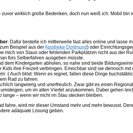
te zuvor wirklich große Bedenken, doch nun weiß ich: Mobil bin 
ber
: Dafür bestelle ich mittlerweile fast alles online und lasse
(zum Beispiel aus der
Apotheke Dortmund
) oder Einrichtungsg
rauche mich von Staus oder fehlenden Parkplätzen nicht aus der R
n man fürs Selberfahren ausgeben müsste.
nd dem Kindergarten abholen, so nahe sind beide Bildungseinr
 Kids ihre Freizeit verbringen. Erreichbar sind sie dennoch mi
eln :( Auch blöd: Wenn es regnet, fallen diese Dinge buchstäbl
 dem Rad zu fahren.
ächlich langwierig und unerfreulich. Zwar gibt es einen Region
 umsteigen, um im alten Viertel anzukommen. Dabei gehen leich
o lange – wenn wir nicht im Stau stecken bleiben.
rad fahre, wird mir dieser Umstand mehr und mehr bewusst. De
ndere adäquate Lösung geben.