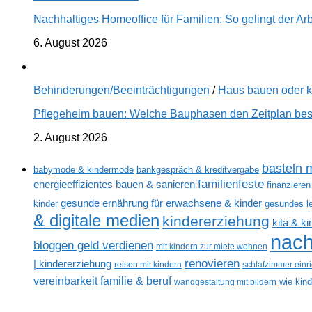
Nachhaltiges Homeoffice für Familien: So gelingt der Ar
6. August 2026
Behinderungen/Beeinträchtigungen
/
Haus bauen oder 
Pflegeheim bauen: Welche Bauphasen den Zeitplan best
2. August 2026
basteln m
babymode & kindermode
bankgespräch & kreditvergabe
familienfeste
energieeffizientes bauen & sanieren
finanzieren
gesunde ernährung für erwachsene & kinder
kinder
gesundes l
& digitale medien
kindererziehung
kita & k
nach
bloggen geld verdienen
mit kindern zur miete wohnen
renovieren
| kindererziehung
reisen mit kindern
schlafzimmer einr
vereinbarkeit familie & beruf
wandgestaltung mit bildern
wie kin