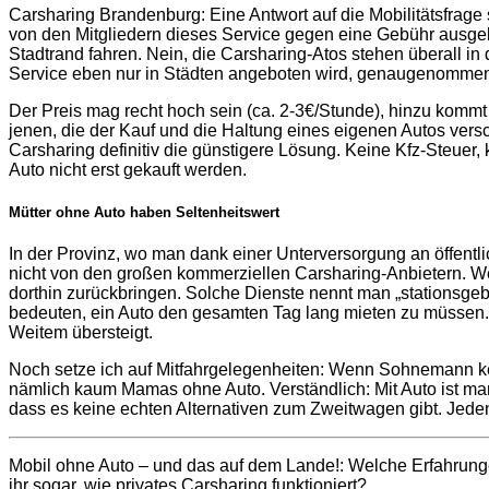
Carsharing Brandenburg: Eine Antwort auf die Mobilitätsfrage 
von den Mitgliedern dieses Service gegen eine Gebühr ausg
Stadtrand fahren. Nein, die Carsharing-Atos stehen überall i
Service eben nur in Städten angeboten wird, genaugenommen
Der Preis mag recht hoch sein (ca. 2-3€/Stunde), hinzu komm
jenen, die der Kauf und die Haltung eines eigenen Autos versch
Carsharing definitiv die günstigere Lösung. Keine Kfz-Steuer
Auto nicht erst gekauft werden.
Mütter ohne Auto haben Seltenheitswert
In der Provinz, wo man dank einer Unterversorgung an öffentli
nicht von den großen kommerziellen Carsharing-Anbietern. Wen
dorthin zurückbringen. Solche Dienste nennt man „stationsge
bedeuten, ein Auto den gesamten Tag lang mieten zu müssen. 
Weitem übersteigt.
Noch setze ich auf Mitfahrgelegenheiten: Wenn Sohnemann kei
nämlich kaum Mamas ohne Auto. Verständlich: Mit Auto ist man i
dass es keine echten Alternativen zum Zweitwagen gibt. Jeden
Mobil ohne Auto – und das auf dem Lande!: Welche Erfahrunge
ihr sogar, wie privates Carsharing funktioniert?