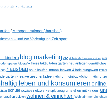
beitsplatz zu Hause
kaufen
/
Mehrgenerationen(-haushalt)
immen – und wo Vorfertigung Zeit spart
blog marketing
it kindern
diy
ein
einladende Inneneinrichtung
freizeitaktivitäten
garten neu anlegen
gemütliches
 oder sparen
fotografie
hausbau
haus kaufen
immobilienwert & beleihungswert
eben
immob
kreative geschenkideen
indergarten
küchen | einbauküchen | küchenze
haltig leben und konsumieren
online
un
schule
soziale netzwerke
umziehen mit kindern
spielzeug
ichten
wohnen & einrichten
der draußen spielen
Wohnzimmer einrichten