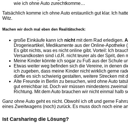
wie ich ohne Auto zurechtkomme…
Tatsächlich komme ich ohne Auto erstaunlich gut klar. Ich hat
Witz.
Machen wir doch mal eben den Realitätscheck:
große Einkäufe kann ich
nicht
mit dem Rad erledigen.
A
Drogerieartikel, Medikamente aus der Online-Apotheke 
Es gibt nichts, was es nicht online gibt. Vorteil: Ich b
Versandkosten sind i.d.R. nicht teurer als der Sprit, de
Meine Kinder könnte ich sogar zu Fuß aus der Schule u
Etwas weiter weg befinden sich die Vereine, in denen die
ich zugeben, dass meine Kinder nicht wirklich gerne rad
dürfte es sich schwierig gestalten, weitere Strecken mit
Alte Freunde in Berlin zu besuchen, wird ohne Auto tats
gut erreichbar ist. Doch wir müssen mindestens zweimal
Richtung. Mit dem Auto brauchen wir nicht einmal halb s
Ganz ohne Auto geht es nicht. Obwohl ich oft und gerne Fahr
eines Zweitwagens (noch) zurück. Es muss doch noch eine a
Ist Carsharing die Lösung?