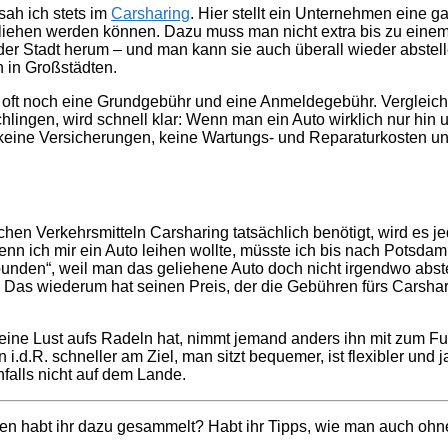
sah ich stets im
Carsharing
. Hier stellt ein Unternehmen eine ga
eliehen werden können. Dazu muss man nicht extra bis zu ein
n der Stadt herum – und man kann sie auch überall wieder abste
 in Großstädten.
t oft noch eine Grundgebühr und eine Anmeldegebühr. Vergleich
lingen, wird schnell klar: Wenn man ein Auto wirklich nur hin u
, keine Versicherungen, keine Wartungs- und Reparaturkosten u
chen Verkehrsmitteln Carsharing tatsächlich benötigt, wird es j
n ich mir ein Auto leihen wollte, müsste ich bis nach Potsdam
bunden“, weil man das geliehene Auto doch nicht irgendwo abst
Das wiederum hat seinen Preis, der die Gebühren fürs Carshari
ne Lust aufs Radeln hat, nimmt jemand anders ihn mit zum Fußb
.d.R. schneller am Ziel, man sitzt bequemer, ist flexibler und 
falls nicht auf dem Lande.
n habt ihr dazu gesammelt? Habt ihr Tipps, wie man auch ohne 