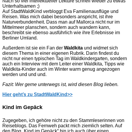
Nach so viel intellektueller Lektüre schnell wieder zu etwas
Unterhaltsamen ;)
Auf StadtWaldKind verbloggt Eva Familienausflüge und
Reisen. Was mich dabei besonders anspricht, ist ihre
Naturverbundenheit. Dass man auf Mallorca nicht nur im
Mittelmeer planschen, sondern auch wandern kann,
beschreibt sie ebenso ausführlich wie ihre Erlebnisse im
Berliner Umland.
Außerdem ist sie ein Fan der
Waldkita
und widmet sich
diesem Thema in einer eigenen Rubrik. Darin findest du
nicht nur einen typischen Tag im Waldkindergarten, sondern
auch ein Interview mit dem Leiter einer Waldkita, Tipps wie
Waldkita-Kinder auch im Winter warm genug angezogen
werden und und und.
Fazit: Wer gerne unterwegs ist, wird diesen Blog lieben.
Hier geht’s zu StadtWaldKind>>
Kind im Gepäck
Zugegeben, ich gehöre nicht zu den Stammleserinnen von
Reiseblogs. Das Fernweh packt mich ziemlich selten. Auf
den Blog „Kind im Gepäck“ bin ich auch über einen