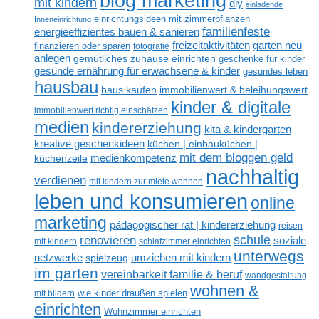
blog marketing
mit kindern
diy
einladende
einrichtungsideen mit zimmerpflanzen
Inneneinrichtung
familienfeste
energieeffizientes bauen & sanieren
freizeitaktivitäten
garten neu
finanzieren oder sparen
fotografie
anlegen
gemütliches zuhause einrichten
geschenke für kinder
gesunde ernährung für erwachsene & kinder
gesundes leben
hausbau
haus kaufen
immobilienwert & beleihungswert
kinder & digitale
immobilienwert richtig einschätzen
medien
kindererziehung
kita & kindergarten
kreative geschenkideen
küchen | einbauküchen |
mit dem bloggen geld
medienkompetenz
küchenzeile
nachhaltig
verdienen
mit kindern zur miete wohnen
leben und konsumieren
online
marketing
pädagogischer rat | kindererziehung
reisen
renovieren
schule
soziale
mit kindern
schlafzimmer einrichten
unterwegs
netzwerke
umziehen mit kindern
spielzeug
im garten
vereinbarkeit familie & beruf
wandgestaltung
wohnen &
mit bildern
wie kinder draußen spielen
einrichten
Wohnzimmer einrichten