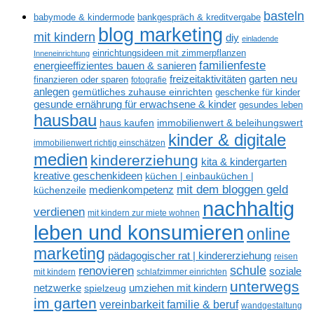
basteln
babymode & kindermode
bankgespräch & kreditvergabe
blog marketing
mit kindern
diy
einladende
einrichtungsideen mit zimmerpflanzen
Inneneinrichtung
familienfeste
energieeffizientes bauen & sanieren
freizeitaktivitäten
garten neu
finanzieren oder sparen
fotografie
anlegen
gemütliches zuhause einrichten
geschenke für kinder
gesunde ernährung für erwachsene & kinder
gesundes leben
hausbau
haus kaufen
immobilienwert & beleihungswert
kinder & digitale
immobilienwert richtig einschätzen
medien
kindererziehung
kita & kindergarten
kreative geschenkideen
küchen | einbauküchen |
mit dem bloggen geld
medienkompetenz
küchenzeile
nachhaltig
verdienen
mit kindern zur miete wohnen
leben und konsumieren
online
marketing
pädagogischer rat | kindererziehung
reisen
renovieren
schule
soziale
mit kindern
schlafzimmer einrichten
unterwegs
netzwerke
umziehen mit kindern
spielzeug
im garten
vereinbarkeit familie & beruf
wandgestaltung