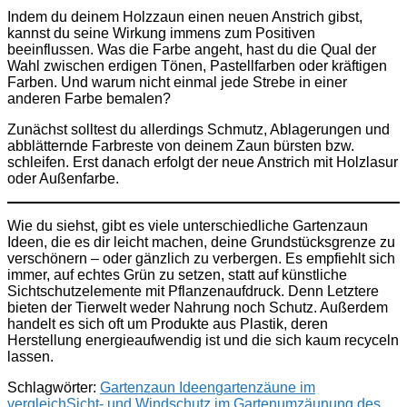
Indem du deinem Holzzaun einen neuen Anstrich gibst,
kannst du seine Wirkung immens zum Positiven
beeinflussen. Was die Farbe angeht, hast du die Qual der
Wahl zwischen erdigen Tönen, Pastellfarben oder kräftigen
Farben. Und warum nicht einmal jede Strebe in einer
anderen Farbe bemalen?
Zunächst solltest du allerdings Schmutz, Ablagerungen und
abblätternde Farbreste von deinem Zaun bürsten bzw.
schleifen. Erst danach erfolgt der neue Anstrich mit Holzlasur
oder Außenfarbe.
Wie du siehst, gibt es viele unterschiedliche Gartenzaun
Ideen, die es dir leicht machen, deine Grundstücksgrenze zu
verschönern – oder gänzlich zu verbergen. Es empfiehlt sich
immer, auf echtes Grün zu setzen, statt auf künstliche
Sichtschutzelemente mit Pflanzenaufdruck. Denn Letztere
bieten der Tierwelt weder Nahrung noch Schutz. Außerdem
handelt es sich oft um Produkte aus Plastik, deren
Herstellung energieaufwendig ist und die sich kaum recyceln
lassen.
Schlagwörter:
Gartenzaun Ideen
gartenzäune im
vergleich
Sicht- und Windschutz im Garten
umzäunung des