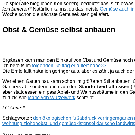
Beispiel alle möglichen Kohlsorten), bedeutet das, sich etwa
kombinieren?
Natürlich kannst du das meiste
Gemüse auch im 
Woche schon die nächste Gemüsekisten geliefert.
Obst & Gemüse selbst anbauen
Ergänzen kann man den Einkauf von Obst und Gemüse noch du
ich bereits im
folgenden Beitrag erläutert habe>>
Die Ernte fällt natürlich geringer aus, aber es zählt ja auch d
Wer einen Garten hat, kann schon im größeren Stil anbauen. O
Gärtners ab, sondern auch von den
Standortverhältnissen
(
aber stattdessen ein paar Apfel- und Walnussbäume in den Ga
zurück, wie
Marie von Wurzelwerk
schreibt.
LG Anne!!!
Schlagwörter:
den ökologischen fußabdruck verringern
garten
wohnung ziehen
obst- und gemüsekisten
solidarische landwirt