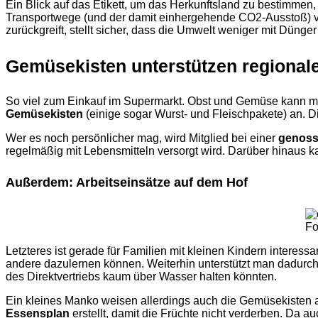
Ein Blick auf das Etikett, um das Herkunftsland zu bestimmen, i
Transportwege (und der damit einhergehende CO2-Ausstoß) v
zurückgreift, stellt sicher, dass die Umwelt weniger mit Dünge
Gemüsekisten unterstützen regional
So viel zum Einkauf im Supermarkt. Obst und Gemüse kann man
Gemüsekisten
(einige sogar Wurst- und Fleischpakete) an. D
Wer es noch persönlicher mag, wird Mitglied bei einer
genoss
regelmäßig mit Lebensmitteln versorgt wird. Darüber hinaus k
Außerdem: Arbeitseinsätze auf dem Hof
Fo
Letzteres ist gerade für Familien mit kleinen Kindern interess
andere dazulernen können. Weiterhin unterstützt man dadurch d
des Direktvertriebs kaum über Wasser halten könnten.
Ein kleines Manko weisen allerdings auch die Gemüsekisten au
Essensplan
erstellt, damit die Früchte nicht verderben. Da 