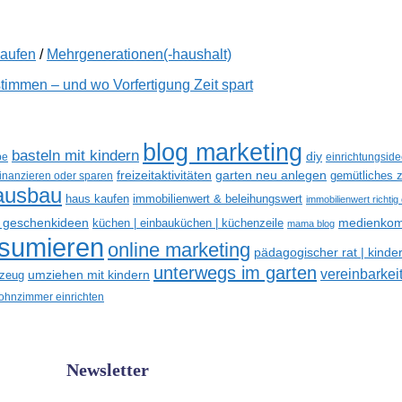
kaufen
/
Mehrgenerationen(-haushalt)
immen – und wo Vorfertigung Zeit spart
blog marketing
basteln mit kindern
diy
be
einrichtungsid
freizeitaktivitäten
garten neu anlegen
gemütliches z
finanzieren oder sparen
ausbau
haus kaufen
immobilienwert & beleihungswert
immobilienwert richtig
e geschenkideen
medienkom
küchen | einbauküchen | küchenzeile
mama blog
nsumieren
online marketing
pädagogischer rat | kinde
unterwegs im garten
vereinbarkeit
umziehen mit kindern
lzeug
hnzimmer einrichten
Newsletter