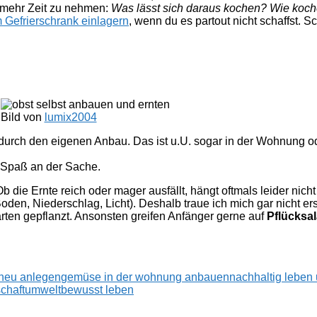
s mehr Zeit zu nehmen:
Was lässt sich daraus kochen? Wie koche
Gefrierschrank einlagern
, wenn du es partout nicht schaffst. S
Bild von
lumix2004
rch den eigenen Anbau. Das ist u.U. sogar in der Wohnung od
er Spaß an der Sache.
b die Ernte reich oder mager ausfällt, hängt oftmals leider ni
Boden, Niederschlag, Licht). Deshalb traue ich mich gar nicht e
rten gepflanzt. Ansonsten greifen Anfänger gerne auf
Pflücksa
 neu anlegen
gemüse in der wohnung anbauen
nachhaltig leben
schaft
umweltbewusst leben