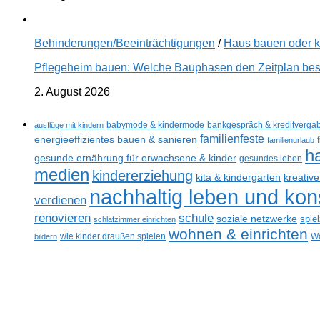
Behinderungen/Beeinträchtigungen
/
Haus bauen oder 
Pflegeheim bauen: Welche Bauphasen den Zeitplan best
2. August 2026
ausflüge mit kindern
babymode & kindermode
bankgespräch & kreditverga
familienfeste
energieeffizientes bauen & sanieren
familienurlaub
h
gesunde ernährung für erwachsene & kinder
gesundes leben
medien
kindererziehung
kreativ
kita & kindergarten
nachhaltig leben und ko
verdienen
renovieren
schule
soziale netzwerke
spie
schlafzimmer einrichten
wohnen & einrichten
bildern
wie kinder draußen spielen
Wo