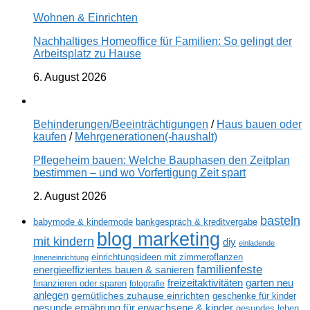
Wohnen & Einrichten
Nachhaltiges Homeoffice für Familien: So gelingt der
Arbeitsplatz zu Hause
6. August 2026
Behinderungen/Beeinträchtigungen
/
Haus bauen oder
kaufen
/
Mehrgenerationen(-haushalt)
Pflegeheim bauen: Welche Bauphasen den Zeitplan
bestimmen – und wo Vorfertigung Zeit spart
2. August 2026
basteln
babymode & kindermode
bankgespräch & kreditvergabe
blog marketing
mit kindern
diy
einladende
einrichtungsideen mit zimmerpflanzen
Inneneinrichtung
familienfeste
energieeffizientes bauen & sanieren
freizeitaktivitäten
garten neu
finanzieren oder sparen
fotografie
anlegen
gemütliches zuhause einrichten
geschenke für kinder
gesunde ernährung für erwachsene & kinder
gesundes leben