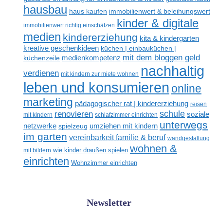
hausbau
haus kaufen
immobilienwert & beleihungswert
kinder & digitale
immobilienwert richtig einschätzen
medien
kindererziehung
kita & kindergarten
kreative geschenkideen
küchen | einbauküchen |
mit dem bloggen geld
medienkompetenz
küchenzeile
nachhaltig
verdienen
mit kindern zur miete wohnen
leben und konsumieren
online
marketing
pädagogischer rat | kindererziehung
reisen
renovieren
schule
soziale
mit kindern
schlafzimmer einrichten
unterwegs
netzwerke
umziehen mit kindern
spielzeug
im garten
vereinbarkeit familie & beruf
wandgestaltung
wohnen &
mit bildern
wie kinder draußen spielen
einrichten
Wohnzimmer einrichten
Newsletter