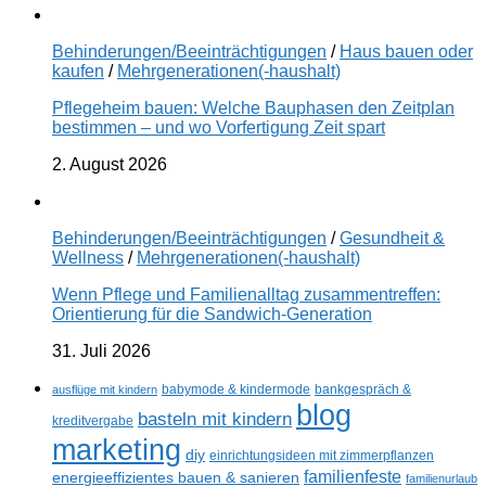
Behinderungen/Beeinträchtigungen
/
Haus bauen oder
kaufen
/
Mehrgenerationen(-haushalt)
Pflegeheim bauen: Welche Bauphasen den Zeitplan
bestimmen – und wo Vorfertigung Zeit spart
2. August 2026
Behinderungen/Beeinträchtigungen
/
Gesundheit &
Wellness
/
Mehrgenerationen(-haushalt)
Wenn Pflege und Familienalltag zusammentreffen:
Orientierung für die Sandwich-Generation
31. Juli 2026
ausflüge mit kindern
babymode & kindermode
bankgespräch &
blog
basteln mit kindern
kreditvergabe
marketing
diy
einrichtungsideen mit zimmerpflanzen
familienfeste
energieeffizientes bauen & sanieren
familienurlaub