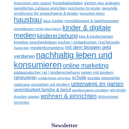
freizeitaktivitäten
garten neu anlegen
finanzieren oder sparen
gesunde
gemütliches zuhause einrichten
geschenke für kinder
ernährung für erwachsene & kinder
gesundes leben
hausbau
haus kaufen
immobilienwert & beleihungswert
kinder & digitale
immobilienwert richtig einschätzen
medien
kindererziehung
kita & kindergarten
kreative geschenkideen
küchen | einbauküchen | küchenzeile
mit dem bloggen geld
medienkompetenz
mama blog
nachhaltig leben und
verdienen
konsumieren
online marketing
reisen mit kindern
pädagogischer rat | kindererziehung
renovieren
schule
soziale netzwerke
schlafzimmer einrichten
unterwegs im garten
umziehen mit kindern
spielzeug
vereinbarkeit familie & beruf
wandgestaltung mit bildern
wie kinder
wohnen & einrichten
draußen spielen
Wohnzimmer
einrichten
Newsletter