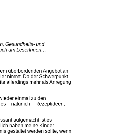
len, Gesundheits- und
 euch um LeserInnen…
einem überbordenden Angebot an
isier nimmt. Da der Schwerpunkt
ite allerdings mehr als Anregung
 wieder einmal zu den
 es – natürlich – Rezeptideen,
ressant aufgemacht ist es
hlich haben meine Kinder
nis gestaltet werden sollte, wenn