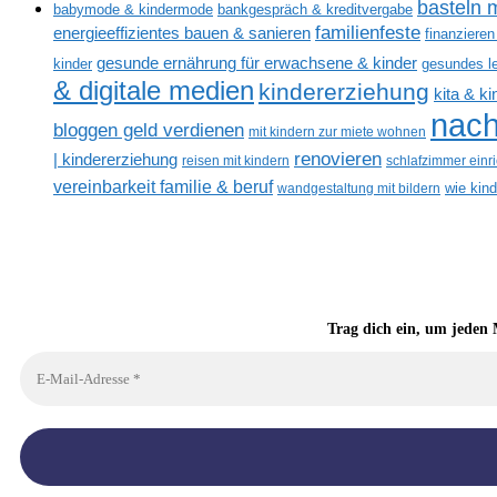
basteln m
babymode & kindermode
bankgespräch & kreditvergabe
familienfeste
energieeffizientes bauen & sanieren
finanzieren
gesunde ernährung für erwachsene & kinder
kinder
gesundes l
& digitale medien
kindererziehung
kita & k
nach
bloggen geld verdienen
mit kindern zur miete wohnen
renovieren
| kindererziehung
reisen mit kindern
schlafzimmer einr
vereinbarkeit familie & beruf
wandgestaltung mit bildern
wie kin
Trag dich ein, um jeden 