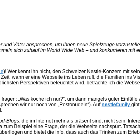
Mütter und Väter ansprechen, um ihnen neue Spielzeuge vorzustel
tummeln sich zuhauf im World Wide Web – und konkurrieren mit
de
)! Wer kennt ihn nicht, den Schweizer Nestlé-Konzern mit s
Zeit, wann er eine Webseite ins Leben ruft, die Familien ins V
dlichsten Perspektiven beleuchtet wird, betrachte ich die Webse
 fragen: „Was koche ich nur?“, um dann mangels guter Einfälle
 sprechen wir nur noch von „Pestonudeln“). Auf
nestlefamily
gibt
.
od-Blogs
, die im Internet mehr als präsent sind, nicht sein. Inte
da zum Beispiel eine Frage, der die Webseite nachspürt. Tatsäc
l überflogen und bietet die Info, dass auch das Trinken zum Erleb