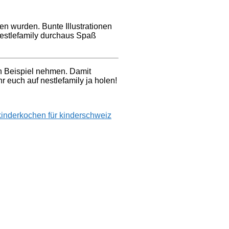
ben wurden. Bunte Illustrationen
nestlefamily durchaus Spaß
in Beispiel nehmen. Damit
r euch auf nestlefamily ja holen!
kinder
kochen für kinder
schweiz