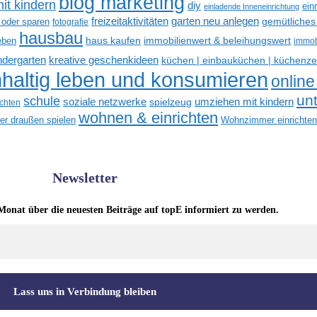
blog marketing
it kindern
diy
ein
einladende Inneneinrichtung
freizeitaktivitäten
garten neu anlegen
gemütliches
 oder sparen
fotografie
hausbau
haus kaufen
immobilienwert & beleihungswert
eben
immob
kreative geschenkideen
indergarten
küchen | einbauküchen | küchenze
haltig leben und konsumieren
online
un
schule
soziale netzwerke
umziehen mit kindern
spielzeug
ichten
wohnen & einrichten
der draußen spielen
Wohnzimmer einrichten
Newsletter
Monat über die neuesten Beiträge auf topE informiert zu werden.