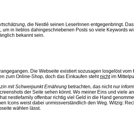
rtschätzung
, die Nestlé seinen LeserInnen entgegenbringt. Dass
, um in lieblos dahingeschriebenen Posts so viele Keywords w
änglich bekannt sein.
angegangen. Die Webseite existiert sozusagen losgelöst vom K
ren zum Online-Shop, doch das Einkaufen steht
nicht
im Mittelpu
zin mit Schwerpunkt Ernährung
betrachten, das nicht nur informa
Screenshots der Seite sehen könnt. Wo meiner Eins und viele 
t nestlefamily offenbar richtig viel Geld in die Hand genomme
en Icons weist dabei unmissverständlich den Weg. Witzig: Rec
seite wählen lässt.