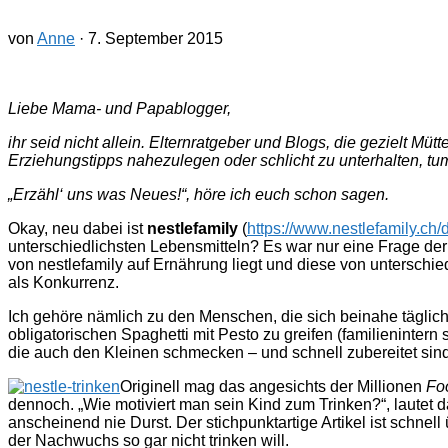
von
Anne
·
7. September 2015
Liebe Mama- und Papablogger,
ihr seid nicht allein. Elternratgeber und Blogs, die gezielt 
Erziehungstipps nahezulegen oder schlicht zu unterhalten, 
„Erzähl‘ uns was Neues!“, höre ich euch schon sagen.
Okay, neu dabei ist
nestlefamily
(
https://www.nestlefamily.ch/
unterschiedlichsten Lebensmitteln? Es war nur eine Frage der 
von nestlefamily auf Ernährung liegt und diese von unterschie
als Konkurrenz.
Ich gehöre nämlich zu den Menschen, die sich beinahe täglich
obligatorischen Spaghetti mit Pesto zu greifen (familienintern
die auch den Kleinen schmecken – und schnell zubereitet sind
Originell mag das angesichts der Millionen
Fo
dennoch. „Wie motiviert man sein Kind zum Trinken?“, lautet 
anscheinend nie Durst. Der stichpunktartige Artikel ist schnel
der Nachwuchs so gar nicht trinken will.