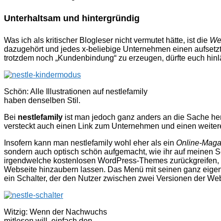
Unterhaltsam und hintergründig
Was ich als kritischer Blogleser nicht vermutet hätte, ist die
We
dazugehört und jedes x-beliebige Unternehmen einen aufsetzt
trotzdem noch „Kundenbindung“ zu erzeugen, dürfte euch hinl
Schön: Alle Illustrationen auf nestlefamily
haben denselben Stil.
Bei
nestlefamily
ist man jedoch ganz anders an die Sache her
versteckt auch einen Link zum Unternehmen und einen weite
Insofern kann man nestlefamily wohl eher als ein
Online-Maga
sondern auch optisch schön aufgemacht, wie ihr auf meinen 
irgendwelche kostenlosen WordPress-Themes zurückgreifen, ha
Webseite hinzaubern lassen. Das Menü mit seinen ganz eigen
ein Schalter, der den Nutzer zwischen zwei Versionen der Web
Witzig: Wenn der Nachwuchs
mitlesen will, einfach den