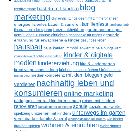
ausflüge mit kindern
babymode & kindermode
bankgespräch &
blog
basteln mit kindern
kreditvergabe
marketing
diy
einrichtungsideen mit zimmerpflanzen
familienfeste
energieeffizientes bauen & sanieren
familienurlaub
freizeitaktivitäten
garten neu anlegen
finanzieren oder sparen
gemütliches zuhause einrichten
gesunde
geschenke für kinder
ernährung für erwachsene & kinder
gesundes leben
hausbau
haus kaufen
immobilienwert & beleihungswert
kinder & digitale
immobilienwert richtig einschätzen
medien
kindererziehung
kita & kindergarten
kreative geschenkideen
küchen | einbauküchen | küchenzeile
mit dem bloggen geld
medienkompetenz
mama blog
nachhaltig leben und
verdienen
konsumieren
online marketing
reisen mit kindern
pädagogischer rat | kindererziehung
schule
renovieren
soziale netzwerke
schlafzimmer einrichten
unterwegs im garten
spielzeug
umziehen mit kindern
vereinbarkeit familie & beruf
wandgestaltung mit bildern
wie kinder
wohnen & einrichten
draußen spielen
Wohnzimmer