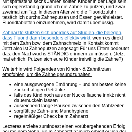
Mit spätestens sechs Jahren sollten Kinder in der Lage sein,
sich eigenständig gründlich die Zähne zu putzen, und zwar
zweimal am Tag. In diesem Alter wird die Fluoridzufuhr
tatsächlich durchs Zähneputzen und Essen gewährleistet.
Fluoridtabletten einzunehmen, wird damit überflüssig.
Zahnärzte stützen sich überdies auf Studien, die belegen,
dass Fluorid dann besonders effektiv wirkt,
wenn es direkt
mit dem Zahn bzw. dem Zahnschmelz in Kontakt kommt.
Jetzt also ist Zähneputzen angesagt! Für uns Eltern bedeutet
das, den Nachwuchs STÄNDIG erinnern zu müssen. (Jetzt
mal ehrlich: Putzen sich eure Kinder freiwillig die Zähne?)
Weiterhin wird Folgendes von Kinder- & Zahnärzten
empfohlen, um die Zähne gesundzuhalten:
eine ausgewogene Ernährung – und am besten keine
zuckerhaltigen Getränke
falls das Kind noch aus der Nuckelflasche trinkt: nicht
dauernuckeln lassen
ausreichend lange Pausen zwischen den Mahlzeiten
sorgfältige Zahn- und Mundhygiene
regelmäßiger Check beim Zahnarzt
Letzteres erzielte zumindest einen vorübergehenden Erfolg
bei meinem Sohn. Beim Zahnarzt nämlich erhielt er von der