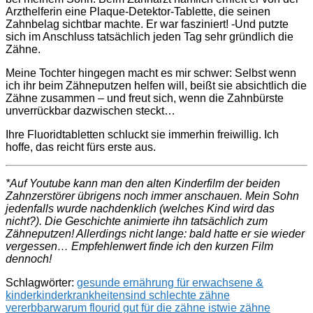
Arzthelferin eine Plaque-Detektor-Tablette, die seinen
Zahnbelag sichtbar machte. Er war fasziniert! -Und putzte
sich im Anschluss tatsächlich jeden Tag sehr gründlich die
Zähne.
Meine Tochter hingegen macht es mir schwer: Selbst wenn
ich ihr beim Zähneputzen helfen will, beißt sie absichtlich die
Zähne zusammen – und freut sich, wenn die Zahnbürste
unverrückbar dazwischen steckt…
Ihre Fluoridtabletten schluckt sie immerhin freiwillig. Ich
hoffe, das reicht fürs erste aus.
*Auf Youtube kann man den alten Kinderfilm der beiden
Zahnzerstörer übrigens noch immer anschauen. Mein Sohn
jedenfalls wurde nachdenklich (welches Kind wird das
nicht?). Die Geschichte animierte ihn tatsächlich zum
Zähneputzen! Allerdings nicht lange: bald hatte er sie wieder
vergessen… Empfehlenwert finde ich den kurzen Film
dennoch!
Schlagwörter:
gesunde ernährung für erwachsene &
kinder
kinderkrankheiten
sind schlechte zähne
vererbbar
warum flourid gut für die zähne ist
wie zähne