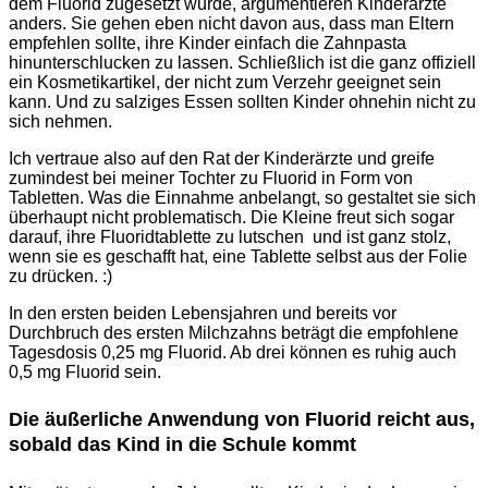
dem Fluorid zugesetzt wurde, argumentieren Kinderärzte
anders. Sie gehen eben nicht davon aus, dass man Eltern
empfehlen sollte, ihre Kinder einfach die Zahnpasta
hinunterschlucken zu lassen. Schließlich ist die ganz offiziell
ein Kosmetikartikel, der nicht zum Verzehr geeignet sein
kann. Und zu salziges Essen sollten Kinder ohnehin nicht zu
sich nehmen.
Ich vertraue also auf den Rat der Kinderärzte und greife
zumindest bei meiner Tochter zu Fluorid in Form von
Tabletten. Was die Einnahme anbelangt, so gestaltet sie sich
überhaupt nicht problematisch. Die Kleine freut sich sogar
darauf, ihre Fluoridtablette zu lutschen und ist ganz stolz,
wenn sie es geschafft hat, eine Tablette selbst aus der Folie
zu drücken. :)
In den ersten beiden Lebensjahren und bereits vor
Durchbruch des ersten Milchzahns beträgt die empfohlene
Tagesdosis 0,25 mg Fluorid. Ab drei können es ruhig auch
0,5 mg Fluorid sein.
Die äußerliche Anwendung von Fluorid reicht aus,
sobald das Kind in die Schule kommt