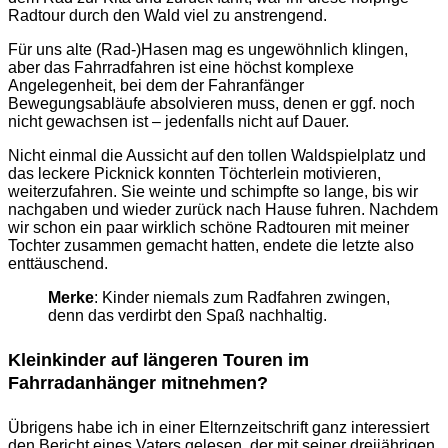
Radtour durch den Wald viel zu anstrengend.
Für uns alte (Rad-)Hasen mag es ungewöhnlich klingen,
aber das Fahrradfahren ist eine höchst komplexe
Angelegenheit, bei dem der Fahranfänger
Bewegungsabläufe absolvieren muss, denen er ggf. noch
nicht gewachsen ist – jedenfalls nicht auf Dauer.
Nicht einmal die Aussicht auf den tollen Waldspielplatz und
das leckere Picknick konnten Töchterlein motivieren,
weiterzufahren. Sie weinte und schimpfte so lange, bis wir
nachgaben und wieder zurück nach Hause fuhren. Nachdem
wir schon ein paar wirklich schöne Radtouren mit meiner
Tochter zusammen gemacht hatten, endete die letzte also
enttäuschend.
Merke
: Kinder niemals zum Radfahren zwingen,
denn das verdirbt den Spaß nachhaltig.
Kleinkinder auf längeren Touren im
Fahrradanhänger mitnehmen?
Übrigens habe ich in einer Elternzeitschrift ganz interessiert
den Bericht eines Vaters gelesen, der mit seiner dreijährigen