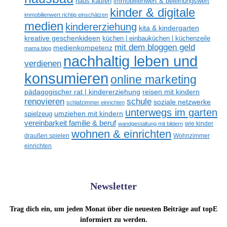
haus kaufen
immobilienwert & beleihungswert
kinder & digitale
immobilienwert richtig einschätzen
medien
kindererziehung
kita & kindergarten
kreative geschenkideen
küchen | einbauküchen | küchenzeile
mit dem bloggen geld
medienkompetenz
mama blog
nachhaltig leben und
verdienen
konsumieren
online marketing
reisen mit kindern
pädagogischer rat | kindererziehung
schule
renovieren
soziale netzwerke
schlafzimmer einrichten
unterwegs im garten
spielzeug
umziehen mit kindern
vereinbarkeit familie & beruf
wandgestaltung mit bildern
wie kinder
wohnen & einrichten
draußen spielen
Wohnzimmer
einrichten
Newsletter
Trag dich ein, um jeden Monat über die neuesten Beiträge auf topE
informiert zu werden.