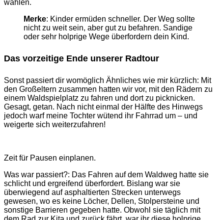
wählen.
Merke
: Kinder ermüden schneller. Der Weg sollte
nicht zu weit sein, aber gut zu befahren. Sandige
oder sehr holprige Wege überfordern dein Kind.
Das vorzeitige Ende unserer Radtour
Sonst passiert dir womöglich Ähnliches wie mir kürzlich: Mit
den Großeltern zusammen hatten wir vor, mit den Rädern zu
einem Waldspielplatz zu fahren und dort zu picknicken.
Gesagt, getan. Nach nicht einmal der Hälfte des Hinwegs
jedoch warf meine Tochter wütend ihr Fahrrad um – und
weigerte sich weiterzufahren!
Zeit für Pausen einplanen.
Was war passiert?: Das Fahren auf dem Waldweg hatte sie
schlicht und ergreifend überfordert. Bislang war sie
überwiegend auf asphaltierten Strecken unterwegs
gewesen, wo es keine Löcher, Dellen, Stolpersteine und
sonstige Barrieren gegeben hatte. Obwohl sie täglich mit
dem Rad zur Kita und zurück fährt, war ihr diese holprige