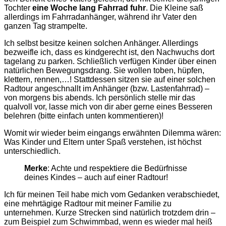
Tochter
eine Woche lang Fahrrad fuhr
. Die Kleine saß
allerdings im Fahrradanhänger, während ihr Vater den
ganzen Tag strampelte.
Ich selbst besitze keinen solchen Anhänger. Allerdings
bezweifle ich, dass es kindgerecht ist, den Nachwuchs dort
tagelang zu parken. Schließlich verfügen Kinder über einen
natürlichen Bewegungsdrang. Sie wollen toben, hüpfen,
klettern, rennen,…! Stattdessen sitzen sie auf einer solchen
Radtour angeschnallt im Anhänger (bzw. Lastenfahrrad) –
von morgens bis abends. Ich persönlich stelle mir das
qualvoll vor, lasse mich von dir aber gerne eines Besseren
belehren (bitte einfach unten kommentieren)!
Womit wir wieder beim eingangs erwähnten Dilemma wären:
Was Kinder und Eltern unter Spaß verstehen, ist höchst
unterschiedlich.
Merke
: Achte und respektiere die Bedürfnisse
deines Kindes – auch auf einer Radtour!
Ich für meinen Teil habe mich vom Gedanken verabschiedet,
eine mehrtägige Radtour mit meiner Familie zu
unternehmen. Kurze Strecken sind natürlich trotzdem drin –
zum Beispiel zum Schwimmbad, wenn es wieder mal heiß