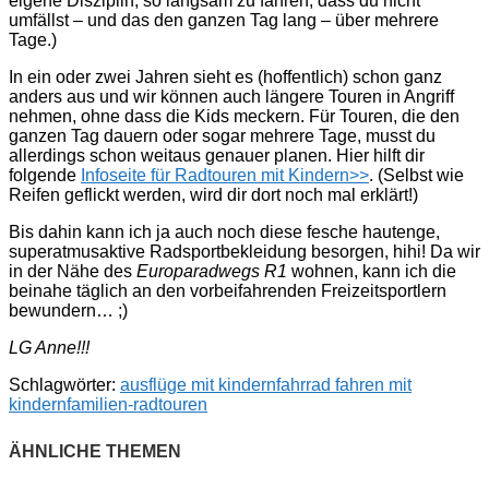
eigene Disziplin, so langsam zu fahren, dass du nicht
umfällst – und das den ganzen Tag lang – über mehrere
Tage.)
In ein oder zwei Jahren sieht es (hoffentlich) schon ganz
anders aus und wir können auch längere Touren in Angriff
nehmen, ohne dass die Kids meckern. Für Touren, die den
ganzen Tag dauern oder sogar mehrere Tage, musst du
allerdings schon weitaus genauer planen. Hier hilft dir
folgende
Infoseite für Radtouren mit Kindern>>
. (Selbst wie
Reifen geflickt werden, wird dir dort noch mal erklärt!)
Bis dahin kann ich ja auch noch diese fesche hautenge,
superatmusaktive Radsportbekleidung besorgen, hihi! Da wir
in der Nähe des
Europaradwegs R1
wohnen, kann ich die
beinahe täglich an den vorbeifahrenden Freizeitsportlern
bewundern… ;)
LG Anne!!!
Schlagwörter:
ausflüge mit kindern
fahrrad fahren mit
kindern
familien-radtouren