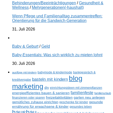
Behinderungen/Beeinträchtigungen
/
Gesundheit &
Wellness
/
Mehrgenerationen(-haushalt)
Wenn Pflege und Familienalltag zusammentreffen:
Orientierung für die Sandwich-Generation
31. Juli 2026
Baby & Geburt
/
Geld
Baby-Essentials: Was sich wirklich zu mieten lohnt
30. Juli 2026
ausflüge mit kindern
babymode & kindermode
bankgespräch &
blog
basteln mit kindern
kreditvergabe
marketing
diy
einrichtungsideen mit zimmerpflanzen
familienfeste
energieeffizientes bauen & sanieren
familienurlaub
freizeitaktivitäten
garten neu anlegen
finanzieren oder sparen
gemütliches zuhause einrichten
gesunde
geschenke für kinder
ernährung für erwachsene & kinder
gesundes leben
hausbau