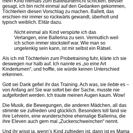
mein Kind niemals zum Ballettunterricht schicken. Besser
gesagt, ich bin nicht einmal auf den Gedanken gekommen,
Töchterlein diesen Vorschlag zu machen. Ballett, das
erschien mir immer so rückwärts gewandt, überholt und
typisch weiblich. Elitär dazu.
Nicht einmal als Kind verspürte ich das
Verlangen, eine Ballerina zu sein. Vermutlich weil
ich schon immer stocksteif war. Wie man so
ungelenkig sein kann, ist mir selbst ein Rätsel.
Als ich mit Töchterlein zum Probetraining fuhr, klärte ich sie
deswegen nur halb auf. Ich nannte es „so eine Art
Kinderturnen“, und hoffte, sie würde keinen Unterschied
erkennen.
Gott sei Dank gefiel ihr das Training. Ach was, sie
liebte
es –
von Anfang an! Sie war sofort bei der Sache, musste nie
aufgefordert werden. Ich traute meinen Augen kaum. Wow!
Die Musik, die Bewegungen, die anderen Mädchen, all das
stimmte sie zufrieden und glücklich. Besonders toll fand sie
ihre Lehrerin, eine wunderschöne ehemalige Ballerina, die
ihre Eleven auch gern mal „Zuckerschweinchen“ nennt.
Und ihr wisst ja, wenn’s Kind zufrieden ist, dann ist es Mama