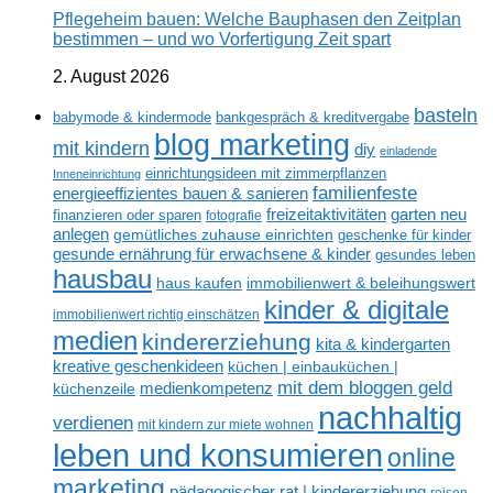
Pflegeheim bauen: Welche Bauphasen den Zeitplan
bestimmen – und wo Vorfertigung Zeit spart
2. August 2026
basteln
babymode & kindermode
bankgespräch & kreditvergabe
blog marketing
mit kindern
diy
einladende
einrichtungsideen mit zimmerpflanzen
Inneneinrichtung
familienfeste
energieeffizientes bauen & sanieren
freizeitaktivitäten
garten neu
finanzieren oder sparen
fotografie
anlegen
gemütliches zuhause einrichten
geschenke für kinder
gesunde ernährung für erwachsene & kinder
gesundes leben
hausbau
haus kaufen
immobilienwert & beleihungswert
kinder & digitale
immobilienwert richtig einschätzen
medien
kindererziehung
kita & kindergarten
kreative geschenkideen
küchen | einbauküchen |
mit dem bloggen geld
medienkompetenz
küchenzeile
nachhaltig
verdienen
mit kindern zur miete wohnen
leben und konsumieren
online
marketing
pädagogischer rat | kindererziehung
reisen