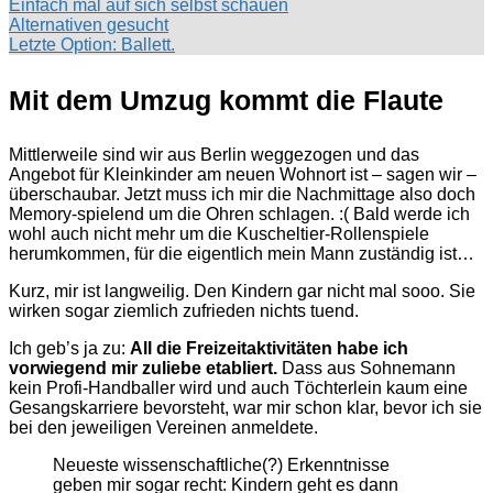
Einfach mal auf sich selbst schauen
Alternativen gesucht
Letzte Option: Ballett.
Mit dem Umzug kommt die Flaute
Mittlerweile sind wir aus Berlin weggezogen und das
Angebot für Kleinkinder am neuen Wohnort ist – sagen wir –
überschaubar. Jetzt muss ich mir die Nachmittage also doch
Memory-spielend um die Ohren schlagen. :( Bald werde ich
wohl auch nicht mehr um die Kuscheltier-Rollenspiele
herumkommen, für die eigentlich mein Mann zuständig ist…
Kurz, mir ist langweilig. Den Kindern gar nicht mal sooo. Sie
wirken sogar ziemlich zufrieden nichts tuend.
Ich geb’s ja zu:
All die Freizeitaktivitäten habe ich
vorwiegend mir zuliebe etabliert.
Dass aus Sohnemann
kein Profi-Handballer wird und auch Töchterlein kaum eine
Gesangskarriere bevorsteht, war mir schon klar, bevor ich sie
bei den jeweiligen Vereinen anmeldete.
Neueste wissenschaftliche(?) Erkenntnisse
geben mir sogar recht: Kindern geht es dann