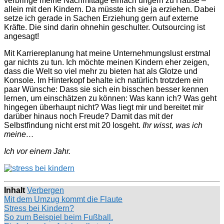
verbringe meine Nachmittage einfach ungern zu Hause –
allein mit den Kindern. Da müsste ich sie ja erziehen. Dabei
setze ich gerade in Sachen Erziehung gern auf externe
Kräfte. Die sind darin ohnehin geschulter. Outsourcing ist
angesagt!
Mit Karriereplanung hat meine Unternehmungslust erstmal
gar nichts zu tun. Ich möchte meinen Kindern eher zeigen,
dass die Welt so viel mehr zu bieten hat als Glotze und
Konsole. Im Hinterkopf behalte ich natürlich trotzdem ein
paar Wünsche: Dass sie sich ein bisschen besser kennen
lernen, um einschätzen zu können: Was kann ich? Was geht
hingegen überhaupt nicht? Was liegt mir und bereitet mir
darüber hinaus noch Freude? Damit das mit der
Selbstfindung nicht erst mit 20 losgeht.
Ihr wisst, was ich
meine…
Ich vor einem Jahr.
Inhalt
Verbergen
Mit dem Umzug kommt die Flaute
Stress bei Kindern?
So zum Beispiel beim Fußball.