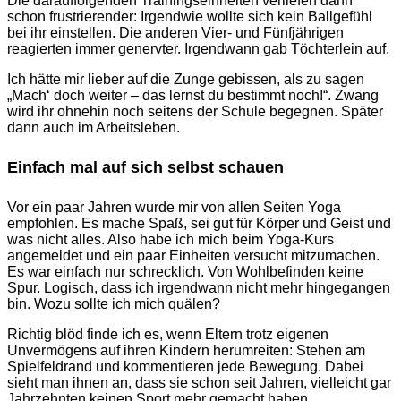
Die darauffolgenden Trainingseinheiten verliefen dann
schon frustrierender: Irgendwie wollte sich kein Ballgefühl
bei ihr einstellen. Die anderen Vier- und Fünfjährigen
reagierten immer genervter. Irgendwann gab Töchterlein auf.
Ich hätte mir lieber auf die Zunge gebissen, als zu sagen
„Mach‘ doch weiter – das lernst du bestimmt noch!“. Zwang
wird ihr ohnehin noch seitens der Schule begegnen. Später
dann auch im Arbeitsleben.
Einfach mal auf sich selbst schauen
Vor ein paar Jahren wurde mir von allen Seiten Yoga
empfohlen. Es mache Spaß, sei gut für Körper und Geist und
was nicht alles. Also habe ich mich beim Yoga-Kurs
angemeldet und ein paar Einheiten versucht mitzumachen.
Es war einfach nur schrecklich. Von Wohlbefinden keine
Spur. Logisch, dass ich irgendwann nicht mehr hingegangen
bin. Wozu sollte ich mich quälen?
Richtig blöd finde ich es, wenn Eltern trotz eigenen
Unvermögens auf ihren Kindern herumreiten: Stehen am
Spielfeldrand und kommentieren jede Bewegung. Dabei
sieht man ihnen an, dass sie schon seit Jahren, vielleicht gar
Jahrzehnten keinen Sport mehr gemacht haben.