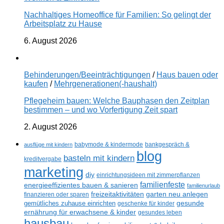
Nachhaltiges Homeoffice für Familien: So gelingt der
Arbeitsplatz zu Hause
6. August 2026
Behinderungen/Beeinträchtigungen
/
Haus bauen oder
kaufen
/
Mehrgenerationen(-haushalt)
Pflegeheim bauen: Welche Bauphasen den Zeitplan
bestimmen – und wo Vorfertigung Zeit spart
2. August 2026
ausflüge mit kindern
babymode & kindermode
bankgespräch &
blog
basteln mit kindern
kreditvergabe
marketing
diy
einrichtungsideen mit zimmerpflanzen
familienfeste
energieeffizientes bauen & sanieren
familienurlaub
freizeitaktivitäten
garten neu anlegen
finanzieren oder sparen
gesunde
gemütliches zuhause einrichten
geschenke für kinder
ernährung für erwachsene & kinder
gesundes leben
hausbau