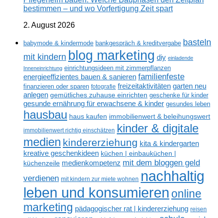
bestimmen – und wo Vorfertigung Zeit spart
2. August 2026
basteln
babymode & kindermode
bankgespräch & kreditvergabe
blog marketing
mit kindern
diy
einladende
einrichtungsideen mit zimmerpflanzen
Inneneinrichtung
familienfeste
energieeffizientes bauen & sanieren
freizeitaktivitäten
garten neu
finanzieren oder sparen
fotografie
anlegen
gemütliches zuhause einrichten
geschenke für kinder
gesunde ernährung für erwachsene & kinder
gesundes leben
hausbau
haus kaufen
immobilienwert & beleihungswert
kinder & digitale
immobilienwert richtig einschätzen
medien
kindererziehung
kita & kindergarten
kreative geschenkideen
küchen | einbauküchen |
mit dem bloggen geld
medienkompetenz
küchenzeile
nachhaltig
verdienen
mit kindern zur miete wohnen
leben und konsumieren
online
marketing
pädagogischer rat | kindererziehung
reisen