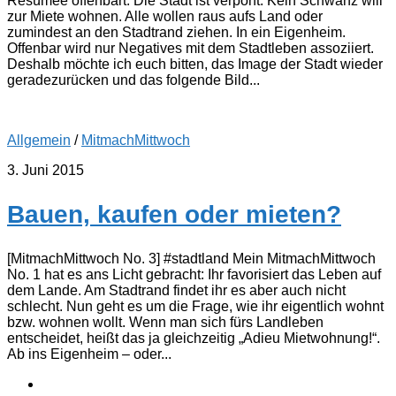
Resümee offenbart: Die Stadt ist verpönt. Kein Schwanz will
zur Miete wohnen. Alle wollen raus aufs Land oder
zumindest an den Stadtrand ziehen. In ein Eigenheim.
Offenbar wird nur Negatives mit dem Stadtleben assoziiert.
Deshalb möchte ich euch bitten, das Image der Stadt wieder
geradezurücken und das folgende Bild...
Allgemein
/
MitmachMittwoch
3. Juni 2015
Bauen, kaufen oder mieten?
[MitmachMittwoch No. 3] #stadtland Mein MitmachMittwoch
No. 1 hat es ans Licht gebracht: Ihr favorisiert das Leben auf
dem Lande. Am Stadtrand findet ihr es aber auch nicht
schlecht. Nun geht es um die Frage, wie ihr eigentlich wohnt
bzw. wohnen wollt. Wenn man sich fürs Landleben
entscheidet, heißt das ja gleichzeitig „Adieu Mietwohnung!“.
Ab ins Eigenheim – oder...