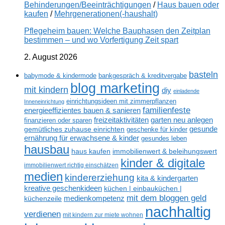
Behinderungen/Beeinträchtigungen
/
Haus bauen oder
kaufen
/
Mehrgenerationen(-haushalt)
Pflegeheim bauen: Welche Bauphasen den Zeitplan
bestimmen – und wo Vorfertigung Zeit spart
2. August 2026
basteln
babymode & kindermode
bankgespräch & kreditvergabe
blog marketing
mit kindern
diy
einladende
einrichtungsideen mit zimmerpflanzen
Inneneinrichtung
familienfeste
energieeffizientes bauen & sanieren
freizeitaktivitäten
garten neu anlegen
finanzieren oder sparen
gesunde
gemütliches zuhause einrichten
geschenke für kinder
ernährung für erwachsene & kinder
gesundes leben
hausbau
haus kaufen
immobilienwert & beleihungswert
kinder & digitale
immobilienwert richtig einschätzen
medien
kindererziehung
kita & kindergarten
kreative geschenkideen
küchen | einbauküchen |
mit dem bloggen geld
medienkompetenz
küchenzeile
nachhaltig
verdienen
mit kindern zur miete wohnen