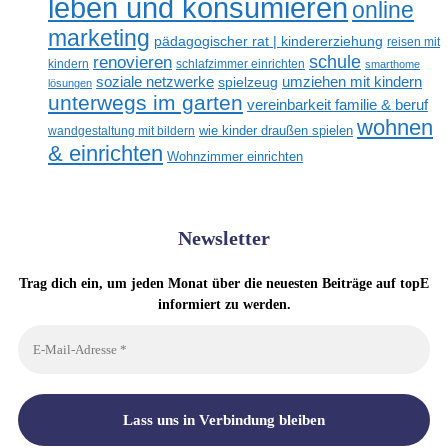
leben und konsumieren
online
marketing
pädagogischer rat | kindererziehung
reisen mit
renovieren
schule
kindern
schlafzimmer einrichten
smarthome
soziale netzwerke
umziehen mit kindern
spielzeug
lösungen
unterwegs im garten
vereinbarkeit familie & beruf
wohnen
wandgestaltung mit bildern
wie kinder draußen spielen
& einrichten
Wohnzimmer einrichten
Newsletter
Trag dich ein, um jeden Monat über die neuesten Beiträge auf topE
informiert zu werden.