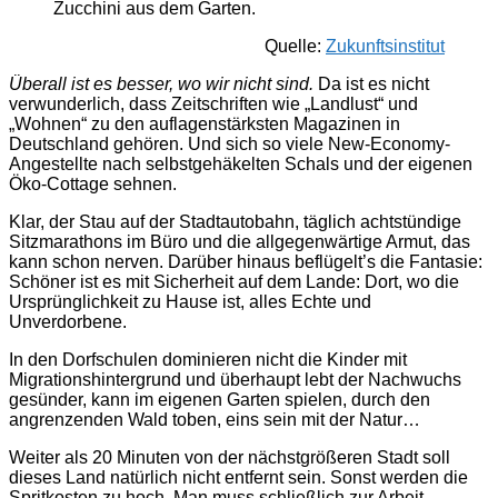
Zucchini aus dem Garten.
Quelle:
Zukunftsinstitut
Überall ist es besser, wo wir nicht sind.
Da ist es nicht
verwunderlich, dass Zeitschriften wie „Landlust“ und
„Wohnen“ zu den auflagenstärksten Magazinen in
Deutschland gehören. Und sich so viele New-Economy-
Angestellte nach selbstgehäkelten Schals und der eigenen
Öko-Cottage sehnen.
Klar, der Stau auf der Stadtautobahn, täglich achtstündige
Sitzmarathons im Büro und die allgegenwärtige Armut, das
kann schon nerven. Darüber hinaus beflügelt’s die Fantasie:
Schöner ist es mit Sicherheit auf dem Lande: Dort, wo die
Ursprünglichkeit zu Hause ist, alles Echte und
Unverdorbene.
In den Dorfschulen dominieren nicht die Kinder mit
Migrationshintergrund und überhaupt lebt der Nachwuchs
gesünder, kann im eigenen Garten spielen, durch den
angrenzenden Wald toben, eins sein mit der Natur…
Weiter als 20 Minuten von der nächstgrößeren Stadt soll
dieses Land natürlich nicht entfernt sein. Sonst werden die
Spritkosten zu hoch. Man muss schließlich zur Arbeit