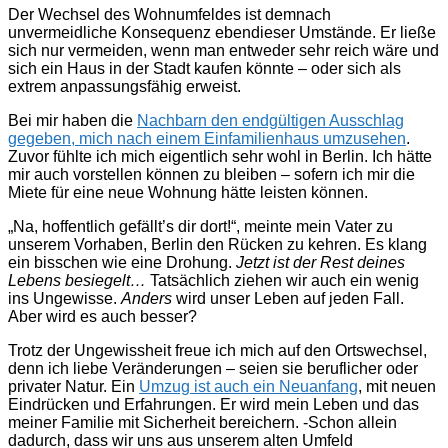
Der Wechsel des Wohnumfeldes ist demnach
unvermeidliche Konsequenz ebendieser Umstände. Er ließe
sich nur vermeiden, wenn man entweder sehr reich wäre und
sich ein Haus in der Stadt kaufen könnte – oder sich als
extrem anpassungsfähig erweist.
Bei mir haben die
Nachbarn den endgültigen Ausschlag
gegeben, mich nach einem Einfamilienhaus umzusehen
.
Zuvor fühlte ich mich eigentlich sehr wohl in Berlin. Ich hätte
mir auch vorstellen können zu bleiben – sofern ich mir die
Miete für eine neue Wohnung hätte leisten können.
„Na, hoffentlich gefällt’s dir dort!“, meinte mein Vater zu
unserem Vorhaben, Berlin den Rücken zu kehren. Es klang
ein bisschen wie eine Drohung.
Jetzt ist der Rest deines
Lebens besiegelt…
Tatsächlich ziehen wir auch ein wenig
ins Ungewisse.
Anders
wird unser Leben auf jeden Fall.
Aber wird es auch besser?
Trotz der Ungewissheit freue ich mich auf den Ortswechsel,
denn ich liebe Veränderungen – seien sie beruflicher oder
privater Natur. Ein
Umzug ist auch ein Neuanfang
, mit neuen
Eindrücken und Erfahrungen. Er wird mein Leben und das
meiner Familie mit Sicherheit bereichern. -Schon allein
dadurch, dass wir uns aus unserem alten Umfeld