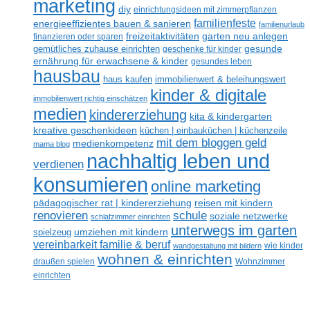
marketing
diy
einrichtungsideen mit zimmerpflanzen
familienfeste
energieeffizientes bauen & sanieren
familienurlaub
freizeitaktivitäten
garten neu anlegen
finanzieren oder sparen
gesunde
gemütliches zuhause einrichten
geschenke für kinder
ernährung für erwachsene & kinder
gesundes leben
hausbau
haus kaufen
immobilienwert & beleihungswert
kinder & digitale
immobilienwert richtig einschätzen
medien
kindererziehung
kita & kindergarten
kreative geschenkideen
küchen | einbauküchen | küchenzeile
mit dem bloggen geld
medienkompetenz
mama blog
nachhaltig leben und
verdienen
konsumieren
online marketing
reisen mit kindern
pädagogischer rat | kindererziehung
renovieren
schule
soziale netzwerke
schlafzimmer einrichten
unterwegs im garten
umziehen mit kindern
spielzeug
vereinbarkeit familie & beruf
wandgestaltung mit bildern
wie kinder
wohnen & einrichten
draußen spielen
Wohnzimmer
einrichten