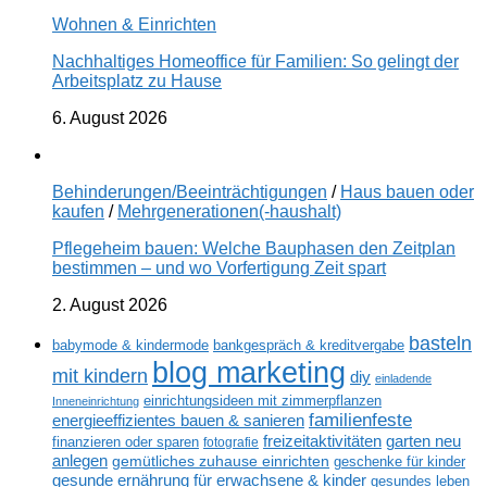
Wohnen & Einrichten
Nachhaltiges Homeoffice für Familien: So gelingt der
Arbeitsplatz zu Hause
6. August 2026
Behinderungen/Beeinträchtigungen
/
Haus bauen oder
kaufen
/
Mehrgenerationen(-haushalt)
Pflegeheim bauen: Welche Bauphasen den Zeitplan
bestimmen – und wo Vorfertigung Zeit spart
2. August 2026
basteln
babymode & kindermode
bankgespräch & kreditvergabe
blog marketing
mit kindern
diy
einladende
einrichtungsideen mit zimmerpflanzen
Inneneinrichtung
familienfeste
energieeffizientes bauen & sanieren
freizeitaktivitäten
garten neu
finanzieren oder sparen
fotografie
anlegen
gemütliches zuhause einrichten
geschenke für kinder
gesunde ernährung für erwachsene & kinder
gesundes leben