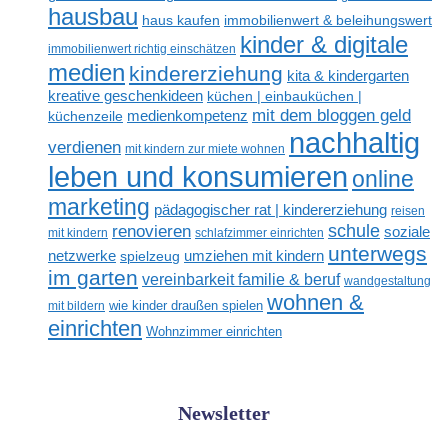
hausbau
haus kaufen
immobilienwert & beleihungswert
kinder & digitale
immobilienwert richtig einschätzen
medien
kindererziehung
kita & kindergarten
kreative geschenkideen
küchen | einbauküchen |
mit dem bloggen geld
medienkompetenz
küchenzeile
nachhaltig
verdienen
mit kindern zur miete wohnen
leben und konsumieren
online
marketing
pädagogischer rat | kindererziehung
reisen
renovieren
schule
soziale
mit kindern
schlafzimmer einrichten
unterwegs
netzwerke
umziehen mit kindern
spielzeug
im garten
vereinbarkeit familie & beruf
wandgestaltung
wohnen &
mit bildern
wie kinder draußen spielen
einrichten
Wohnzimmer einrichten
Newsletter