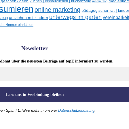
e geschenkideen
medienkom
küchen | einbauküchen | küchenzeile
mama blog
nsumieren
online marketing
pädagogischer rat | kinde
unterwegs im garten
vereinbarkeit
umziehen mit kindern
lzeug
hnzimmer einrichten
Newsletter
Monat über die neuesten Beiträge auf topE informiert zu werden.
nen Spam! Erfahre mehr in unserer
Datenschutzerklärung
.