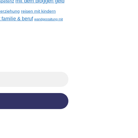
mit dem bloggen geld
petenz
reisen mit kindern
rerziehung
 familie & beruf
wandgestaltung mit