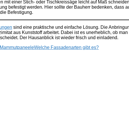
n mit einer Stich- oder Tischkreissäge leicht auf Maß schneide
tung befestigt werden. Hier sollte der Bauherr bedenken, dass 
 die Befestigung.
dungen
sind eine praktische und einfache Lösung. Die Anbringu
at aus Kunststoff arbeitet. Dabei ist es unerheblich, ob man si
cheidet. Der Hausanblick ist wieder frisch und einladend.
e Mammutpaneele
Welche Fassadenarten gibt es?