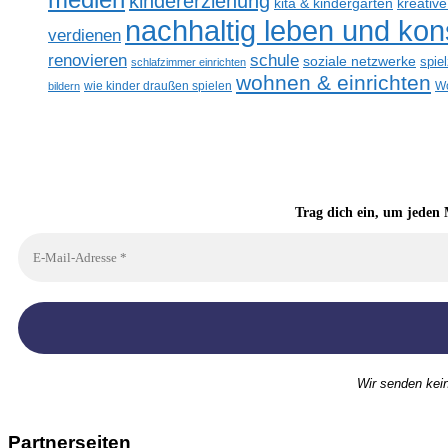
medien
kindererziehung
kreativ
kita & kindergarten
nachhaltig leben und ko
verdienen
renovieren
schule
soziale netzwerke
spie
schlafzimmer einrichten
wohnen & einrichten
bildern
wie kinder draußen spielen
Wo
Trag dich ein, um jeden 
Wir senden kei
Partnerseiten