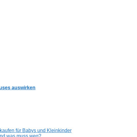
auses auswirken
inkaufen für Babys und Kleinkinder
und was muss weg?