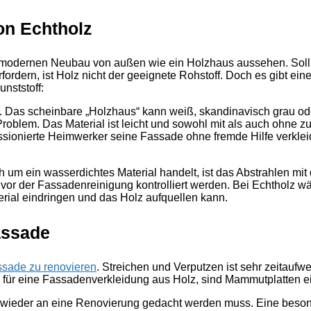
on Echtholz
n modernen Neubau von außen wie ein Holzhaus aussehen. Soll
rdern, ist Holz nicht der geeignete Rohstoff. Doch es gibt eine 
unststoff:
. Das scheinbare „Holzhaus“ kann weiß, skandinavisch grau ode
oblem. Das Material ist leicht und sowohl mit als auch ohne zusä
assionierte Heimwerker seine Fassade ohne fremde Hilfe verkl
 um ein wasserdichtes Material handelt, ist das Abstrahlen mi
n vor der Fassadenreinigung kontrolliert werden. Bei Echtholz 
terial eindringen und das Holz aufquellen kann.
assade
sade zu renovieren
. Streichen und Verputzen ist sehr zeitaufw
e für eine Fassadenverkleidung aus Holz, sind Mammutplatten ei
ht wieder an eine Renovierung gedacht werden muss. Eine besond