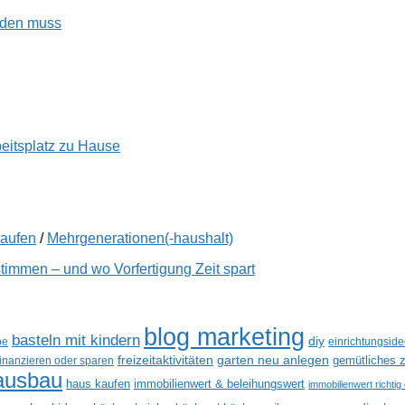
enden muss
beitsplatz zu Hause
kaufen
/
Mehrgenerationen(-haushalt)
immen – und wo Vorfertigung Zeit spart
blog marketing
basteln mit kindern
diy
be
einrichtungsid
freizeitaktivitäten
garten neu anlegen
gemütliches z
finanzieren oder sparen
ausbau
haus kaufen
immobilienwert & beleihungswert
immobilienwert richtig