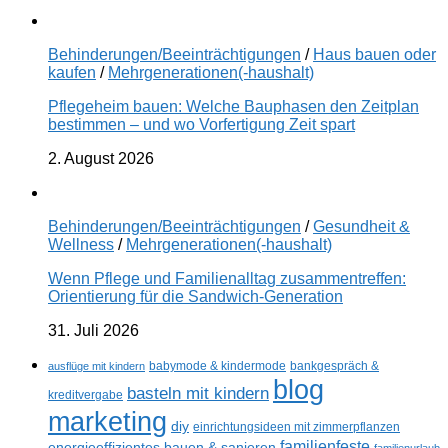
Behinderungen/Beeinträchtigungen
/
Haus bauen oder
kaufen
/
Mehrgenerationen(-haushalt)
Pflegeheim bauen: Welche Bauphasen den Zeitplan
bestimmen – und wo Vorfertigung Zeit spart
2. August 2026
Behinderungen/Beeinträchtigungen
/
Gesundheit &
Wellness
/
Mehrgenerationen(-haushalt)
Wenn Pflege und Familienalltag zusammentreffen:
Orientierung für die Sandwich-Generation
31. Juli 2026
ausflüge mit kindern
babymode & kindermode
bankgespräch &
blog
basteln mit kindern
kreditvergabe
marketing
diy
einrichtungsideen mit zimmerpflanzen
familienfeste
energieeffizientes bauen & sanieren