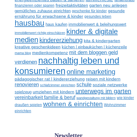
familienurlaub
freizeitaktivitäten
garten neu anlegen
finanzieren oder sparen
gesunde
gemütliches zuhause einrichten
geschenke für kinder
ernährung für erwachsene & kinder
gesundes leben
hausbau
haus kaufen
immobilienwert & beleihungswert
kinder & digitale
immobilienwert richtig einschätzen
medien
kindererziehung
kita & kindergarten
kreative geschenkideen
küchen | einbauküchen | küchenzeile
mit dem bloggen geld
medienkompetenz
mama blog
nachhaltig leben und
verdienen
konsumieren
online marketing
reisen mit kindern
pädagogischer rat | kindererziehung
renovieren
schule
soziale netzwerke
schlafzimmer einrichten
unterwegs im garten
umziehen mit kindern
spielzeug
vereinbarkeit familie & beruf
wandgestaltung mit bildern
wie kinder
wohnen & einrichten
draußen spielen
Wohnzimmer
einrichten
Newsletter