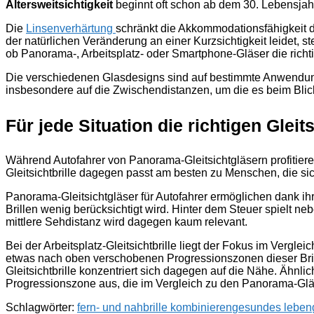
Altersweitsichtigkeit
beginnt oft schon ab dem 30. Lebensja
Die
Linsenverhärtung
schränkt die Akkommodationsfähigkeit de
der natürlichen Veränderung an einer Kurzsichtigkeit leidet, s
ob Panorama-, Arbeitsplatz- oder Smartphone-Gläser die richt
Die verschiedenen Glasdesigns sind auf bestimmte Anwendung
insbesondere auf die Zwischendistanzen, um die es beim Bli
Für jede Situation die richtigen Gleit
Während Autofahrer von Panorama-Gleitsichtgläsern profitieren
Gleitsichtbrille dagegen passt am besten zu Menschen, die sich
Panorama-Gleitsichtgläser für Autofahrer ermöglichen dank ih
Brillen wenig berücksichtigt wird. Hinter dem Steuer spielt ne
mittlere Sehdistanz wird dagegen kaum relevant.
Bei der Arbeitsplatz-Gleitsichtbrille liegt der Fokus im Verg
etwas nach oben verschobenen Progressionszonen dieser Bril
Gleitsichtbrille konzentriert sich dagegen auf die Nähe. Ähnlic
Progressionszone aus, die im Vergleich zu den Panorama-Gläs
Schlagwörter:
fern- und nahbrille kombinieren
gesundes leben