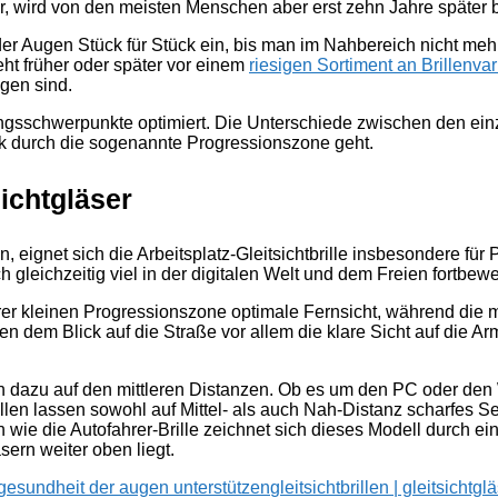
hr, wird von den meisten Menschen aber erst zehn Jahre spät
r Augen Stück für Stück ein, bis man im Nahbereich nicht mehr 
teht früher oder später vor einem
riesigen Sortiment an Brillenva
igen sind.
sschwerpunkte optimiert. Die Unterschiede zwischen den einz
ck durch die sogenannte Progressionszone geht.
sichtgläser
, eignet sich die Arbeitsplatz-Gleitsichtbrille insbesondere fü
 gleichzeitig viel in der digitalen Welt und dem Freien fortbew
rer kleinen Progressionszone optimale Fernsicht, während die 
ben dem Blick auf die Straße vor allem die klare Sicht auf die Ar
leich dazu auf den mittleren Distanzen. Ob es um den PC oder de
len lassen sowohl auf Mittel- als auch Nah-Distanz scharfes S
h wie die Autofahrer-Brille zeichnet sich dieses Modell durch ein
ern weiter oben liegt.
gesundheit der augen unterstützen
gleitsichtbrillen | gleitsichtgl