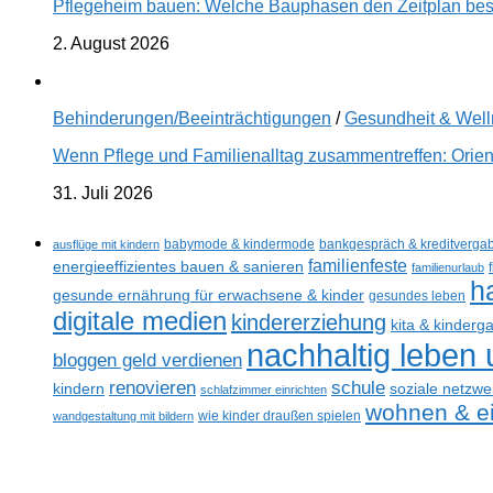
Pflegeheim bauen: Welche Bauphasen den Zeitplan best
2. August 2026
Behinderungen/Beeinträchtigungen
/
Gesundheit & Wel
Wenn Pflege und Familienalltag zusammentreffen: Orien
31. Juli 2026
ausflüge mit kindern
babymode & kindermode
bankgespräch & kreditverga
familienfeste
energieeffizientes bauen & sanieren
familienurlaub
h
gesunde ernährung für erwachsene & kinder
gesundes leben
digitale medien
kindererziehung
kita & kinderg
nachhaltig leben
bloggen geld verdienen
renovieren
schule
kindern
soziale netzwe
schlafzimmer einrichten
wohnen & ei
wandgestaltung mit bildern
wie kinder draußen spielen