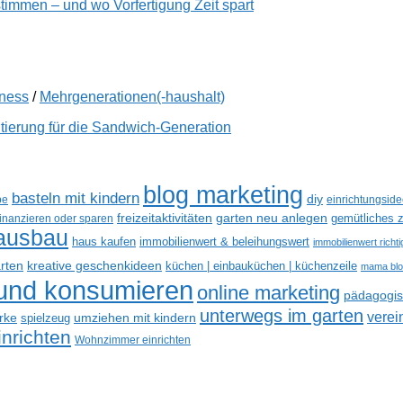
immen – und wo Vorfertigung Zeit spart
lness
/
Mehrgenerationen(-haushalt)
tierung für die Sandwich-Generation
blog marketing
basteln mit kindern
diy
be
einrichtungsid
freizeitaktivitäten
garten neu anlegen
gemütliches z
finanzieren oder sparen
ausbau
haus kaufen
immobilienwert & beleihungswert
immobilienwert richt
kreative geschenkideen
arten
küchen | einbauküchen | küchenzeile
mama bl
 und konsumieren
online marketing
pädagogisc
unterwegs im garten
verei
rke
umziehen mit kindern
spielzeug
nrichten
Wohnzimmer einrichten