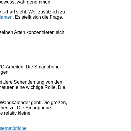
er bewusst wahrgenommen.
scharf sieht. Wer zusätzlich zu
rianten
. Es stellt sich die Frage,
elnen Arten konzentrieren sich
r PC-Arbeiten. Die Smartphone-
egen.
mittlere Sehentfernung von den
maturen eine wichtige Rolle. Die
n Wandkalender geht: Die großen,
ehen zu. Die Smartphone-
e relativ kleine
äser
natürliche