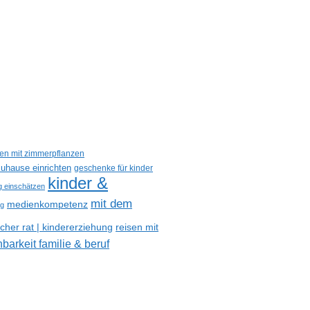
een mit zimmerpflanzen
uhause einrichten
geschenke für kinder
kinder &
ig einschätzen
mit dem
medienkompetenz
og
reisen mit
her rat | kindererziehung
nbarkeit familie & beruf