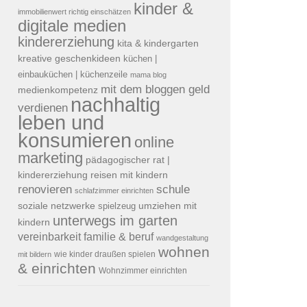
kinder &
immobilienwert richtig einschätzen
digitale medien
kindererziehung
kita & kindergarten
kreative geschenkideen
küchen |
einbauküchen | küchenzeile
mama blog
mit dem bloggen geld
medienkompetenz
nachhaltig
verdienen
leben und
konsumieren
online
marketing
pädagogischer rat |
reisen mit kindern
kindererziehung
renovieren
schule
schlafzimmer einrichten
soziale netzwerke
umziehen mit
spielzeug
unterwegs im garten
kindern
vereinbarkeit familie & beruf
wandgestaltung
wohnen
mit bildern
wie kinder draußen spielen
& einrichten
Wohnzimmer einrichten