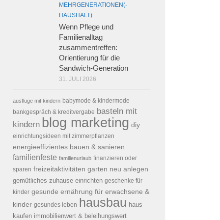
MEHRGENERATIONEN(-
HAUSHALT)
Wenn Pflege und
Familienalltag
zusammentreffen:
Orientierung für die
Sandwich-Generation
31. JULI 2026
ausflüge mit kindern
babymode & kindermode
basteln mit
bankgespräch & kreditvergabe
blog marketing
kindern
diy
einrichtungsideen mit zimmerpflanzen
energieeffizientes bauen & sanieren
familienfeste
familienurlaub
finanzieren oder
freizeitaktivitäten
garten neu anlegen
sparen
gemütliches zuhause einrichten
geschenke für
gesunde ernährung für erwachsene &
kinder
hausbau
kinder
haus
gesundes leben
kaufen
immobilienwert & beleihungswert