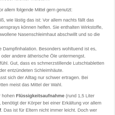
 allem folgende Mittel gern genutzt:
, wie lästig das ist: Vor allem nachts fällt das
nsprays können helfen. Sie enthalten Wirkstoffe,
hwollene Nasenschleimhaut abschwillt und so die
ne Dampfinhalation. Besonders wohltuend ist es,
i oder andere ätherische Öle untermengst.
hl. Gut, dass es schmerzstillende Lutschtabletten
n der entzündeten Schleimhäute.
t sich der Alltag nur schwer ertragen. Bei
ten meist das Mittel der Wahl.
er hohen
Flüssigkeitsaufnahme
(rund 1,5 Liter
enötigt der Körper bei einer Erkältung vor allem
f
. Das ist für Eltern nicht immer leicht. Doch wer