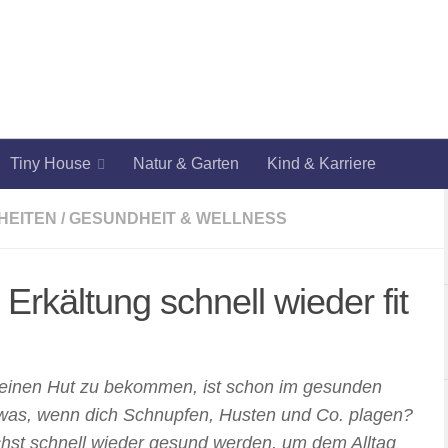
Tiny House
Natur & Garten
Kind & Karriere
HEITEN
/
GESUNDHEIT & WELLNESS
 Erkältung schnell wieder fit
er einen Hut zu bekommen, ist schon im gesunden
was, wenn dich Schnupfen, Husten und Co. plagen?
lichst schnell wieder gesund werden, um dem Alltag