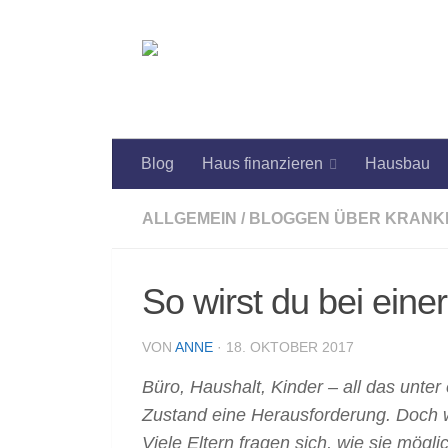
Zum Inhalt springen
Blog
Haus finanzieren
Hausbau
ALLGEMEIN
/
BLOGGEN ÜBER KRANK
So wirst du bei einer
VON
ANNE
·
18. OKTOBER 2017
Büro, Haushalt, Kinder – all das unt
Zustand eine Herausforderung. Doch 
Viele Eltern fragen sich, wie sie mög