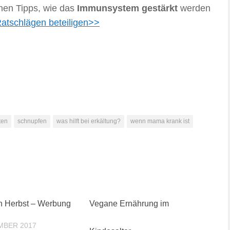
nen Tipps, wie das
Immunsystem gestärkt
werden
Ratschlägen beteiligen>>
ten
schnupfen
was hilft bei erkältung?
wenn mama krank ist
en Herbst – Werbung
Vegane Ernährung im
MBER 2017