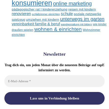
konsumieren
online marketing
reisen mit kindern
pädagogischer rat | kindererziehung
renovieren
schule
soziale netzwerke
schlafzimmer einrichten
unterwegs im garten
umziehen mit kindern
spielzeug
vereinbarkeit familie & beruf
wandgestaltung mit bildern
wie kinder
wohnen & einrichten
draußen spielen
Wohnzimmer
einrichten
Newsletter
Trag dich ein, um jeden Monat über die neuesten Beiträge auf topE
informiert zu werden.