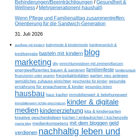
Behinderungen/Beeinträchtigungen
/
Gesundheit &
Wellness
/
Mehrgenerationen(-haushalt)
Wenn Pflege und Familienalltag zusammentreffen:
Orientierung für die Sandwich-Generation
31. Juli 2026
ausflüge mit kindern
babymode & kindermode
bankgespräch &
blog
basteln mit kindern
kreditvergabe
marketing
diy
einrichtungsideen mit zimmerpflanzen
familienfeste
energieeffizientes bauen & sanieren
familienurlaub
freizeitaktivitäten
garten neu anlegen
finanzieren oder sparen
gesunde
gemütliches zuhause einrichten
geschenke für kinder
ernährung für erwachsene & kinder
gesundes leben
hausbau
haus kaufen
immobilienwert & beleihungswert
kinder & digitale
immobilienwert richtig einschätzen
medien
kindererziehung
kita & kindergarten
kreative geschenkideen
küchen | einbauküchen | küchenzeile
mit dem bloggen geld
medienkompetenz
mama blog
nachhaltig leben und
verdienen