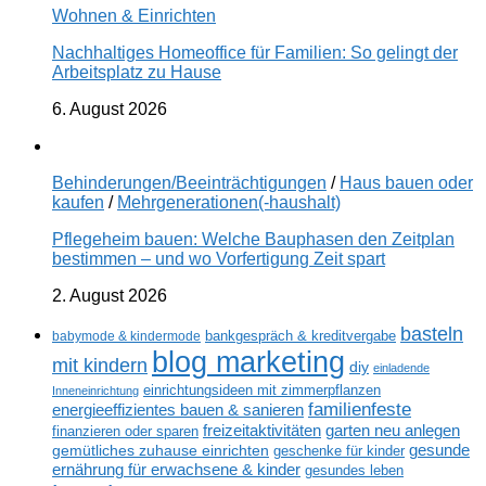
Wohnen & Einrichten
Nachhaltiges Homeoffice für Familien: So gelingt der
Arbeitsplatz zu Hause
6. August 2026
Behinderungen/Beeinträchtigungen
/
Haus bauen oder
kaufen
/
Mehrgenerationen(-haushalt)
Pflegeheim bauen: Welche Bauphasen den Zeitplan
bestimmen – und wo Vorfertigung Zeit spart
2. August 2026
basteln
babymode & kindermode
bankgespräch & kreditvergabe
blog marketing
mit kindern
diy
einladende
einrichtungsideen mit zimmerpflanzen
Inneneinrichtung
familienfeste
energieeffizientes bauen & sanieren
freizeitaktivitäten
garten neu anlegen
finanzieren oder sparen
gesunde
gemütliches zuhause einrichten
geschenke für kinder
ernährung für erwachsene & kinder
gesundes leben