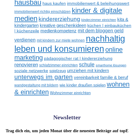
hausbau
haus kaufen
immobilienwert & beleihungswert
kinder & digitale
immobilienwert richtig einschätzen
medien
kindererziehung
kita &
kinderzimmer einrichten
kreative geschenkideen
kindergarten
küchen | einbauküchen
mit dem bloggen geld
medienkompetenz
| küchenzeile
nachhaltig
verdienen
mit kindern zur miete wohnen
leben und konsumieren
online
marketing
pädagogischer rat | kindererziehung
renovieren
schule
schlafzimmer einrichten
smarthome lösungen
umziehen mit kindern
soziale netzwerke
spielzeug
unterwegs im garten
vereinbarkeit familie & beruf
wohnen
wandgestaltung mit bildern
wie kinder draußen spielen
& einrichten
Wohnzimmer einrichten
Newsletter
Trag dich ein, um jeden Monat über die neuesten Beiträge auf topE