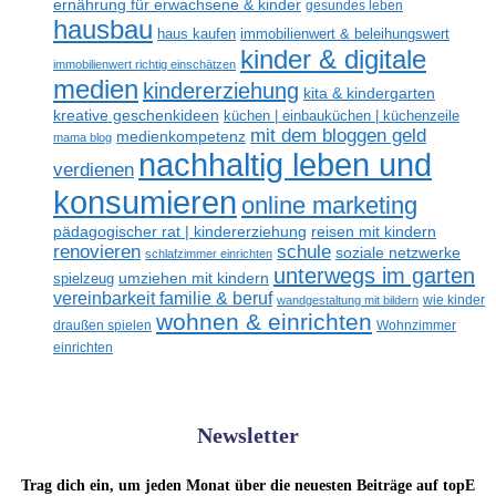
ernährung für erwachsene & kinder
gesundes leben
hausbau
haus kaufen
immobilienwert & beleihungswert
kinder & digitale
immobilienwert richtig einschätzen
medien
kindererziehung
kita & kindergarten
kreative geschenkideen
küchen | einbauküchen | küchenzeile
mit dem bloggen geld
medienkompetenz
mama blog
nachhaltig leben und
verdienen
konsumieren
online marketing
reisen mit kindern
pädagogischer rat | kindererziehung
renovieren
schule
soziale netzwerke
schlafzimmer einrichten
unterwegs im garten
umziehen mit kindern
spielzeug
vereinbarkeit familie & beruf
wandgestaltung mit bildern
wie kinder
wohnen & einrichten
draußen spielen
Wohnzimmer
einrichten
Newsletter
Trag dich ein, um jeden Monat über die neuesten Beiträge auf topE