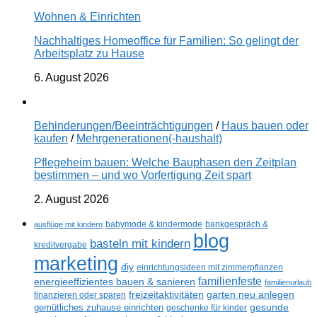
Wohnen & Einrichten
Nachhaltiges Homeoffice für Familien: So gelingt der
Arbeitsplatz zu Hause
6. August 2026
Behinderungen/Beeinträchtigungen
/
Haus bauen oder
kaufen
/
Mehrgenerationen(-haushalt)
Pflegeheim bauen: Welche Bauphasen den Zeitplan
bestimmen – und wo Vorfertigung Zeit spart
2. August 2026
ausflüge mit kindern
babymode & kindermode
bankgespräch &
blog
basteln mit kindern
kreditvergabe
marketing
diy
einrichtungsideen mit zimmerpflanzen
familienfeste
energieeffizientes bauen & sanieren
familienurlaub
freizeitaktivitäten
garten neu anlegen
finanzieren oder sparen
gesunde
gemütliches zuhause einrichten
geschenke für kinder