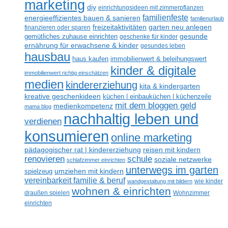
marketing
diy
einrichtungsideen mit zimmerpflanzen
familienfeste
energieeffizientes bauen & sanieren
familienurlaub
freizeitaktivitäten
garten neu anlegen
finanzieren oder sparen
gesunde
gemütliches zuhause einrichten
geschenke für kinder
ernährung für erwachsene & kinder
gesundes leben
hausbau
haus kaufen
immobilienwert & beleihungswert
kinder & digitale
immobilienwert richtig einschätzen
medien
kindererziehung
kita & kindergarten
kreative geschenkideen
küchen | einbauküchen | küchenzeile
mit dem bloggen geld
medienkompetenz
mama blog
nachhaltig leben und
verdienen
konsumieren
online marketing
reisen mit kindern
pädagogischer rat | kindererziehung
renovieren
schule
soziale netzwerke
schlafzimmer einrichten
unterwegs im garten
umziehen mit kindern
spielzeug
vereinbarkeit familie & beruf
wandgestaltung mit bildern
wie kinder
wohnen & einrichten
draußen spielen
Wohnzimmer
einrichten