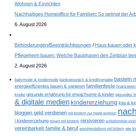
Wohnen & Einrichten
Nachhaltiges Homeoffice für Familien: So gelingt der Ar
6. August 2026
Behinderungen/Beeinträchtigungen
/
Haus bauen oder 
Pflegeheim bauen: Welche Bauphasen den Zeitplan best
2. August 2026
basteln m
babymode & kindermode
bankgespräch & kreditvergabe
familienfeste
energieeffizientes bauen & sanieren
finanzieren
gesunde ernährung für erwachsene & kinder
kinder
gesundes l
& digitale medien
kindererziehung
kita & k
nach
bloggen geld verdienen
mit kindern zur miete wohnen
renovieren
| kindererziehung
reisen mit kindern
schlafzimmer einr
vereinbarkeit familie & beruf
wandgestaltung mit bildern
wie k