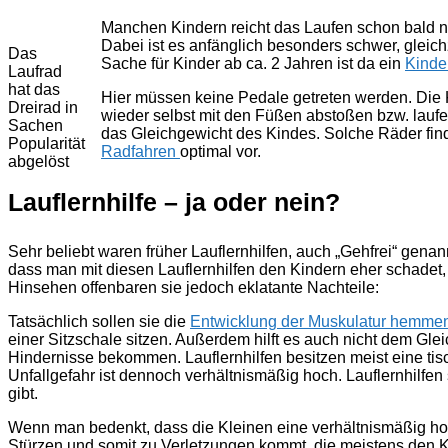
Manchen Kindern reicht das Laufen schon bald nic
Dabei ist es anfänglich besonders schwer, gleic
Das
Sache für Kinder ab ca. 2 Jahren ist da ein
Kinde
Laufrad
hat das
Hier müssen keine Pedale getreten werden. Die 
Dreirad in
wieder selbst mit den Füßen abstoßen bzw. laufe
Sachen
das Gleichgewicht des Kindes. Solche Räder find
Popularität
Radfahren
optimal vor.
abgelöst
Lauflernhilfe – ja oder nein?
Sehr beliebt waren früher Lauflernhilfen, auch „Gehfrei“ gen
dass man mit diesen Lauflernhilfen den Kindern eher schadet,
Hinsehen offenbaren sie jedoch eklatante Nachteile:
Tatsächlich sollen sie die
Entwicklung der Muskulatur hemme
einer Sitzschale sitzen. Außerdem hilft es auch nicht dem Gle
Hindernisse bekommen. Lauflernhilfen besitzen meist eine t
Unfallgefahr ist dennoch verhältnismäßig hoch. Lauflernhilfen
gibt.
Wenn man bedenkt, dass die Kleinen eine verhältnismäßig hoh
Stürzen und somit zu Verletzungen kommt, die meistens den Kop