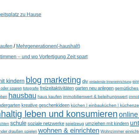
beitsplatz zu Hause
kaufen
/
Mehrgenerationen(-haushalt)
immen – und wo Vorfertigung Zeit spart
blog marketing
it kindern
diy
ein
einladende Inneneinrichtung
freizeitaktivitäten
garten neu anlegen
gemütliches
 oder sparen
fotografie
hausbau
haus kaufen
immobilienwert & beleihungswert
eben
immob
kreative geschenkideen
indergarten
küchen | einbauküchen | küchenze
haltig leben und konsumieren
online
un
schule
soziale netzwerke
umziehen mit kindern
spielzeug
ichten
wohnen & einrichten
inder draußen spielen
Wohnzimmer einricht