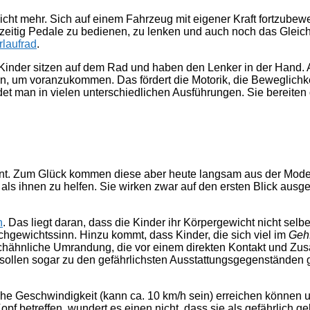
ht mehr. Sich auf einem Fahrzeug mit eigener Kraft fortzubeweg
hzeitig Pedale zu bedienen, zu lenken und auch noch das Gleic
rlaufrad
.
Kinder sitzen auf dem Rad und haben den Lenker in der Hand. 
n, um voranzukommen. Das fördert die Motorik, die Beweglichke
et man in vielen unterschiedlichen Ausführungen. Sie bereiten
annt. Zum Glück kommen diese aber heute langsam aus der Mode. 
 als ihnen zu helfen. Sie wirken zwar auf den ersten Blick aus
n
. Das liegt daran, dass die Kinder ihr Körpergewicht nicht sel
ichgewichtssinn. Hinzu kommt, dass Kinder, die sich viel im
Geh
ischähnliche Umrandung, die vor einem direkten Kontakt und Z
 sollen sogar zu den gefährlichsten Ausstattungsgegenständen g
e Geschwindigkeit (kann ca. 10 km/h sein) erreichen können u
f betreffen, wundert es einen nicht, dass sie als gefährlich ge