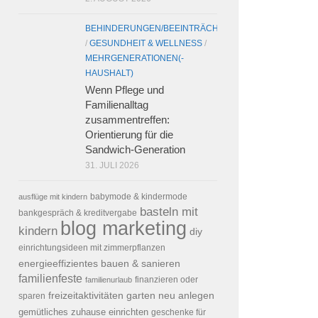
BEHINDERUNGEN/BEEINTRÄCHTIGUNGEN
/
GESUNDHEIT & WELLNESS
/
MEHRGENERATIONEN(-
HAUSHALT)
Wenn Pflege und
Familienalltag
zusammentreffen:
Orientierung für die
Sandwich-Generation
31. JULI 2026
ausflüge mit kindern
babymode & kindermode
basteln mit
bankgespräch & kreditvergabe
blog marketing
kindern
diy
einrichtungsideen mit zimmerpflanzen
energieeffizientes bauen & sanieren
familienfeste
familienurlaub
finanzieren oder
freizeitaktivitäten
garten neu anlegen
sparen
gemütliches zuhause einrichten
geschenke für