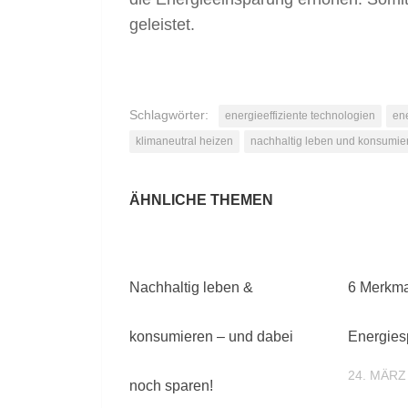
geleistet.
Schlagwörter:
energieeffiziente technologien
ene
klimaneutral heizen
nachhaltig leben und konsumie
Nachhaltig leben &
6 Merkma
konsumieren – und dabei
Energies
24. MÄRZ
noch sparen!