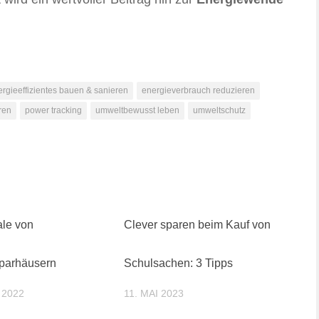
rgieeffizientes bauen & sanieren
energieverbrauch reduzieren
ren
power tracking
umweltbewusst leben
umweltschutz
le von
Clever sparen beim Kauf von
parhäusern
Schulsachen: 3 Tipps
 2022
11. MAI 2023