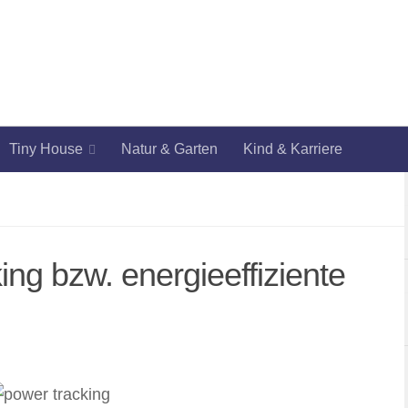
Tiny House
Natur & Garten
Kind & Karriere
ng bzw. energieeffiziente