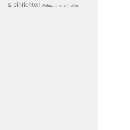
& einrichten
Wohnzimmer einrichten