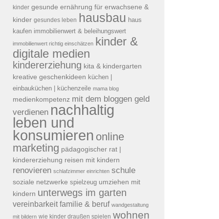
gesunde ernährung für erwachsene &
kinder
hausbau
kinder
haus
gesundes leben
kaufen
immobilienwert & beleihungswert
kinder &
immobilienwert richtig einschätzen
digitale medien
kindererziehung
kita & kindergarten
kreative geschenkideen
küchen |
einbauküchen | küchenzeile
mama blog
mit dem bloggen geld
medienkompetenz
nachhaltig
verdienen
leben und
konsumieren
online
marketing
pädagogischer rat |
reisen mit kindern
kindererziehung
renovieren
schule
schlafzimmer einrichten
soziale netzwerke
umziehen mit
spielzeug
unterwegs im garten
kindern
vereinbarkeit familie & beruf
wandgestaltung
wohnen
mit bildern
wie kinder draußen spielen