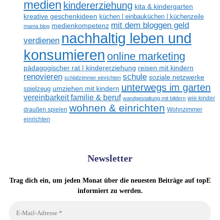
medien
kindererziehung
kita & kindergarten
kreative geschenkideen
küchen | einbauküchen | küchenzeile
mit dem bloggen geld
medienkompetenz
mama blog
nachhaltig leben und
verdienen
konsumieren
online marketing
reisen mit kindern
pädagogischer rat | kindererziehung
renovieren
schule
soziale netzwerke
schlafzimmer einrichten
unterwegs im garten
umziehen mit kindern
spielzeug
vereinbarkeit familie & beruf
wandgestaltung mit bildern
wie kinder
wohnen & einrichten
draußen spielen
Wohnzimmer
einrichten
Newsletter
Trag dich ein, um jeden Monat über die neuesten Beiträge auf topE
informiert zu werden.