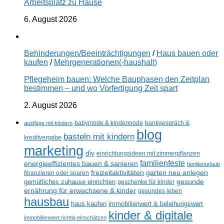
Arbeitsplatz zu Hause
6. August 2026
Behinderungen/Beeinträchtigungen
/
Haus bauen oder
kaufen
/
Mehrgenerationen(-haushalt)
Pflegeheim bauen: Welche Bauphasen den Zeitplan
bestimmen – und wo Vorfertigung Zeit spart
2. August 2026
ausflüge mit kindern
babymode & kindermode
bankgespräch &
blog
basteln mit kindern
kreditvergabe
marketing
diy
einrichtungsideen mit zimmerpflanzen
familienfeste
energieeffizientes bauen & sanieren
familienurlaub
freizeitaktivitäten
garten neu anlegen
finanzieren oder sparen
gesunde
gemütliches zuhause einrichten
geschenke für kinder
ernährung für erwachsene & kinder
gesundes leben
hausbau
haus kaufen
immobilienwert & beleihungswert
kinder & digitale
immobilienwert richtig einschätzen