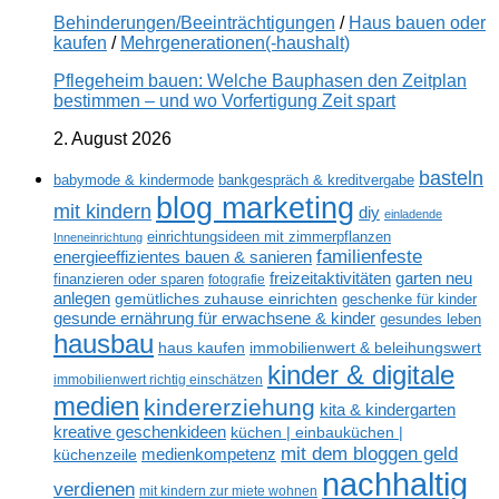
Behinderungen/Beeinträchtigungen
/
Haus bauen oder
kaufen
/
Mehrgenerationen(-haushalt)
Pflegeheim bauen: Welche Bauphasen den Zeitplan
bestimmen – und wo Vorfertigung Zeit spart
2. August 2026
basteln
babymode & kindermode
bankgespräch & kreditvergabe
blog marketing
mit kindern
diy
einladende
einrichtungsideen mit zimmerpflanzen
Inneneinrichtung
familienfeste
energieeffizientes bauen & sanieren
freizeitaktivitäten
garten neu
finanzieren oder sparen
fotografie
anlegen
gemütliches zuhause einrichten
geschenke für kinder
gesunde ernährung für erwachsene & kinder
gesundes leben
hausbau
haus kaufen
immobilienwert & beleihungswert
kinder & digitale
immobilienwert richtig einschätzen
medien
kindererziehung
kita & kindergarten
kreative geschenkideen
küchen | einbauküchen |
mit dem bloggen geld
medienkompetenz
küchenzeile
nachhaltig
verdienen
mit kindern zur miete wohnen