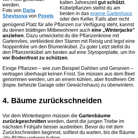
kalten Jahreszeit
gut schützt
.
werden.
Kübelpflanzen stellst du am
Foto von
Daria
besten in das
eigene Gartenhaus
Shevtsova
von
Pexels
oder den Keller. Falls aber nicht
genügend Platz für alle Pflanzen zur Verfügung steht, kannst
du deinen blättrigen Mitbewohnern auch
eine „Winterjacke“
anziehen
. Dazu umwickelst du die Pflanzenkrone mit
Gartenvlies, verkleidest den Stamm mit Reisig und legst eine
Noppenfolie um den Blumenkübel. Zu guter Letzt stellst du
den Pflanzenkübel am besten auf eine Styroporplatte, um ihn
vor Bodenfrost zu schützen
.
Einige Pflanzen – wie zum Beispiel Dahlien und Geranien –
vertragen überhaupt keinen Frost. Sie müssen aus dem Beet
genommen werden, um an einem kühlen, aber frostfreien Ort
(bspw. beheizte Garage oder Gewächshaus) zu überwintern.
4. Bäume zurückschneiden
Vor dem Winterbeginn müssen die
Gartenbäume
zurückgeschnitten
werden, damit die jungen Triebe im
nächsten Frühjahr besser austreiben. Bevor du mit dem
Zurückschneiden beginnst, solltest du warten, bis die Bäume
alle Blätter verloren haben.