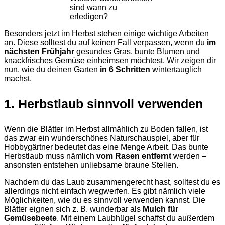
sind wann zu
erledigen?
Besonders jetzt im Herbst stehen einige wichtige Arbeiten
an. Diese solltest du auf keinen Fall verpassen, wenn du
im
nächsten Frühjahr
gesundes Gras, bunte Blumen und
knackfrisches Gemüse einheimsen möchtest. Wir zeigen dir
nun, wie du deinen Garten
in 6 Schritten
wintertauglich
machst.
1. Herbstlaub sinnvoll verwenden
Wenn die Blätter im Herbst allmählich zu Boden fallen, ist
das zwar ein wunderschönes Naturschauspiel, aber für
Hobbygärtner bedeutet das eine Menge Arbeit. Das bunte
Herbstlaub muss nämlich
vom Rasen entfernt
werden –
ansonsten entstehen unliebsame braune Stellen.
Nachdem du das Laub zusammengerecht hast, solltest du es
allerdings nicht einfach wegwerfen. Es gibt nämlich viele
Möglichkeiten, wie du es sinnvoll verwenden kannst. Die
Blätter eignen sich z. B. wunderbar als
Mulch für
Gemüsebeete
. Mit einem Laubhügel schaffst du außerdem