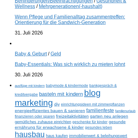
Behinderungen/Beeinträchtigungen
/
Gesundheit &
Wellness
/
Mehrgenerationen(-haushalt)
Wenn Pflege und Familienalltag zusammentreffen:
Orientierung für die Sandwich-Generation
31. Juli 2026
Baby & Geburt
/
Geld
Baby-Essentials: Was sich wirklich zu mieten lohnt
30. Juli 2026
ausflüge mit kindern
babymode & kindermode
bankgespräch &
blog
basteln mit kindern
kreditvergabe
marketing
diy
einrichtungsideen mit zimmerpflanzen
familienfeste
energieeffizientes bauen & sanieren
familienurlaub
freizeitaktivitäten
garten neu anlegen
finanzieren oder sparen
gemütliches zuhause einrichten
gesunde
geschenke für kinder
ernährung für erwachsene & kinder
gesundes leben
hausbau
haus kaufen
immobilienwert & beleihungswert