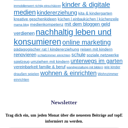
kinder & digitale
immobilienwert richtig einschätzen
medien
kindererziehung
kita & kindergarten
kreative geschenkideen
küchen | einbauküchen | küchenzeile
mit dem bloggen geld
medienkompetenz
mama blog
nachhaltig leben und
verdienen
konsumieren
online marketing
reisen mit kindern
pädagogischer rat | kindererziehung
schule
renovieren
soziale netzwerke
schlafzimmer einrichten
unterwegs im garten
spielzeug
umziehen mit kindern
vereinbarkeit familie & beruf
wandgestaltung mit bildern
wie kinder
wohnen & einrichten
draußen spielen
Wohnzimmer
einrichten
Newsletter
Trag dich ein, um jeden Monat über die neuesten Beiträge auf topE
informiert zu werden.