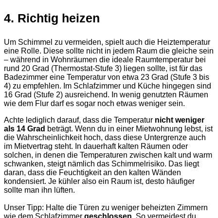
4. Richtig heizen
Um Schimmel zu vermeiden, spielt auch die Heiztemperatur
eine Rolle. Diese sollte nicht in jedem Raum die gleiche sein
– während in Wohnräumen die ideale Raumtemperatur bei
rund 20 Grad (Thermostat-Stufe 3) liegen sollte, ist für das
Badezimmer eine Temperatur von etwa 23 Grad (Stufe 3 bis
4) zu empfehlen. Im Schlafzimmer und Küche hingegen sind
16 Grad (Stufe 2) ausreichend. In wenig genutzten Räumen
wie dem Flur darf es sogar noch etwas weniger sein.
Achte lediglich darauf, dass die Temperatur
nicht weniger
als 14 Grad
beträgt. Wenn du in einer Mietwohnung lebst, ist
die Wahrscheinlichkeit hoch, dass diese Untergrenze auch
im Mietvertrag steht. In dauerhaft kalten Räumen oder
solchen, in denen die Temperaturen zwischen kalt und warm
schwanken, steigt nämlich das Schimmelrisiko. Das liegt
daran, dass die Feuchtigkeit an den kalten Wänden
kondensiert. Je kühler also ein Raum ist, desto häufiger
sollte man ihn lüften.
Unser Tipp: Halte die Türen zu weniger beheizten Zimmern
wie dem Schlafzimmer
geschlossen
. So vermeidest du,