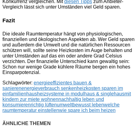
Konkurrenz vergleichen. Mit
diesen Tipps
zum Anbieter-
Vergleich lässt sich unter Umständen viel Geld sparen.
Fazit
Die ideale Raumtemperatur hängt von physiologischen,
finanziellen und ökologischen Aspekten ab. Wer Geld sparen
und außerdem die Umwelt und die natürlichen Ressourcen
schützen will, sollte seine Heizkosten im Auge behalten und
unter Umständen auf das ein oder andere Grad Celsius
verzichten. Der finanzielle Unterschied kann gewaltig sein:
Schon nur wenige Grade kühlere Räume bergen ein hohes
Einsparpotenzial.
Schlagwörter:
energieeffizientes bauen &
sanieren
energieverbrauch senken
heizkosten sparen im
einfamilienhaus
heizsysteme in modulhaus & singlehaus
mit
kindern zur miete wohnen
nachhaltig leben und
konsumieren
richtig lüften
umweltbewusst leben
welche
raumtemperatur einstellen
wie spare ich beim heizen