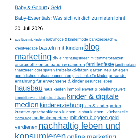
Baby & Geburt
/
Geld
Baby-Essentials: Was sich wirklich zu mieten lohnt
30. Juli 2026
ausflüge mit kindern
babymode & kindermode
bankgespräch &
blog
basteln mit kindern
kreditvergabe
marketing
diy
einrichtungsideen mit zimmerpflanzen
familienfeste
energieeffizientes bauen & sanieren
familienurlaub
freizeitaktivitäten
garten neu anlegen
finanzieren oder sparen
gesunde
gemütliches zuhause einrichten
geschenke für kinder
ernährung für erwachsene & kinder
gesundes leben
hausbau
haus kaufen
immobilienwert & beleihungswert
kinder & digitale
immobilienwert richtig einschätzen
medien
kindererziehung
kita & kindergarten
kreative geschenkideen
küchen | einbauküchen | küchenzeile
mit dem bloggen geld
medienkompetenz
mama blog
nachhaltig leben und
verdienen
konsumieren
online marketing