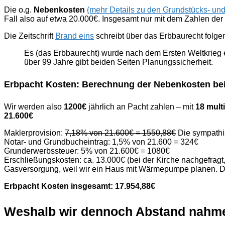
Die o.g.
Nebenkosten
(mehr Details zu den Grundstücks- un
Fall also auf etwa 20.000€. Insgesamt nur mit dem Zahlen der 
Die Zeitschrift
Brand eins
schreibt über das Erbbaurecht folge
Es (das Erbbaurecht) wurde nach dem Ersten Weltkrieg 
über 99 Jahre gibt beiden Seiten Planungssicherheit.
Erbpacht Kosten: Berechnung der Nebenkosten be
Wir werden also
1200€
jährlich an Pacht zahlen – mit
18 multi
21.600€
Maklerprovision:
7,18% von 21.600€ = 1550,88€
Die sympathi
Notar- und Grundbucheintrag: 1,5% von 21.600 = 324€
Grunderwerbssteuer: 5% von 21.600€ = 1080€
Erschließungskosten: ca. 13.000€ (bei der Kirche nachgefrag
Gasversorgung, weil wir ein Haus mit Wärmepumpe planen. D
Erbpacht Kosten insgesamt: 17.954,88€
Weshalb wir dennoch Abstand nahm