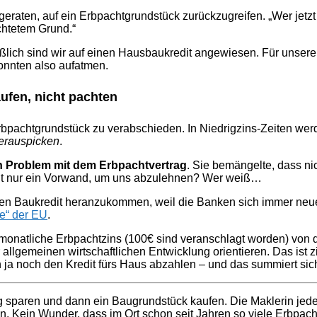
aten, auf ein Erbpachtgrundstück zurückzugreifen. „Wer jetzt
chtetem Grund.“
ießlich sind wir auf einen Hausbaukredit angewiesen. Für unse
konnten also aufatmen.
ufen, nicht pachten
Erbpachtgrundstück zu verabschieden. In Niedrigzins-Zeiten wer
erauspicken
.
in Problem mit dem Erbpachtvertrag
. Sie bemängelte, dass nic
icht nur ein Vorwand, um uns abzulehnen? Wer weiß…
einen Baukredit heranzukommen, weil die Banken sich immer neu
ie“ der EU
.
monatliche Erbpachtzins (100€ sind veranschlagt worden) von d
er allgemeinen wirtschaftlichen Entwicklung orientieren. Das i
ja noch den Kredit fürs Haus abzahlen – und das summiert sic
ig sparen und dann ein Baugrundstück kaufen. Die Maklerin jede
n. Kein Wunder, dass im Ort schon seit Jahren so viele Erbpacht