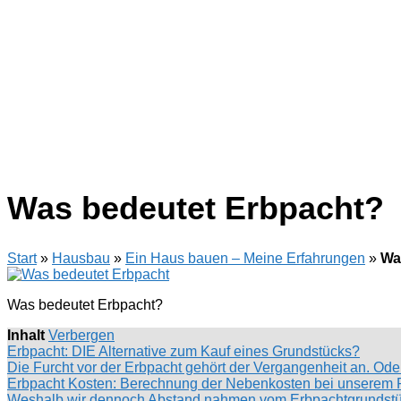
Was bedeutet Erbpacht?
Start
»
Hausbau
»
Ein Haus bauen – Meine Erfahrungen
»
Wa
Was bedeutet Erbpacht?
Inhalt
Verbergen
Erbpacht: DIE Alternative zum Kauf eines Grundstücks?
Die Furcht vor der Erbpacht gehört der Vergangenheit an. Ode
Erbpacht Kosten: Berechnung der Nebenkosten bei unserem 
Weshalb wir dennoch Abstand nahmen vom Erbpachtgrundst