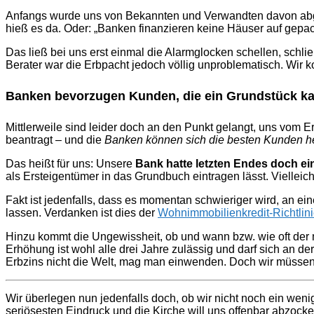
Anfangs wurde uns von Bekannten und Verwandten davon abger
hieß es da. Oder: „Banken finanzieren keine Häuser auf gepa
Das ließ bei uns erst einmal die Alarmglocken schellen, schl
Berater war die Erbpacht jedoch völlig unproblematisch. Wir 
Banken bevorzugen Kunden, die ein Grundstück ka
Mittlerweile sind leider doch an den Punkt gelangt, uns vom 
beantragt – und die
Banken können sich die besten Kunden h
Das heißt für uns: Unsere
Bank hatte letzten Endes doch e
als Ersteigentümer in das Grundbuch eintragen lässt. Vielle
Fakt ist jedenfalls, dass es momentan schwieriger wird, an 
lassen. Verdanken ist dies der
Wohnimmobilienkredit-Richtlin
Hinzu kommt die Ungewissheit, ob und wann bzw. wie oft der 
Erhöhung ist wohl alle drei Jahre zulässig und darf sich an d
Erbzins nicht die Welt, mag man einwenden. Doch wir müssen 
Wir überlegen nun jedenfalls doch, ob wir nicht noch ein wen
seriösesten Eindruck und die Kirche will uns offenbar abzocke