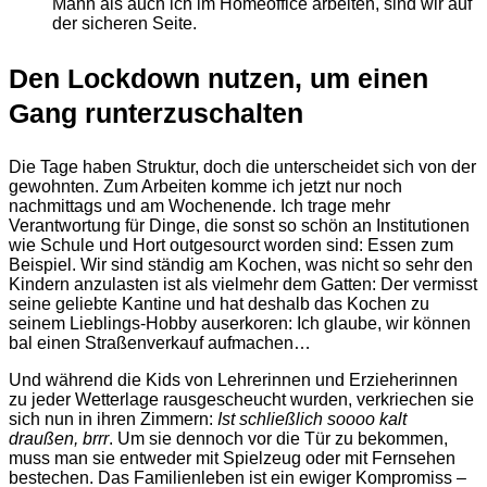
Mann als auch ich im Homeoffice arbeiten, sind wir auf
der sicheren Seite.
Den Lockdown nutzen, um einen
Gang runterzuschalten
Die Tage haben Struktur, doch die unterscheidet sich von der
gewohnten. Zum Arbeiten komme ich jetzt nur noch
nachmittags und am Wochenende. Ich trage mehr
Verantwortung für Dinge, die sonst so schön an Institutionen
wie Schule und Hort outgesourct worden sind: Essen zum
Beispiel. Wir sind ständig am Kochen, was nicht so sehr den
Kindern anzulasten ist als vielmehr dem Gatten: Der vermisst
seine geliebte Kantine und hat deshalb das Kochen zu
seinem Lieblings-Hobby auserkoren: Ich glaube, wir können
bal einen Straßenverkauf aufmachen…
Und während die Kids von Lehrerinnen und Erzieherinnen
zu jeder Wetterlage rausgescheucht wurden, verkriechen sie
sich nun in ihren Zimmern:
Ist schließlich soooo kalt
draußen, brrr
. Um sie dennoch vor die Tür zu bekommen,
muss man sie entweder mit Spielzeug oder mit Fernsehen
bestechen. Das Familienleben ist ein ewiger Kompromiss –