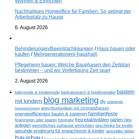
Wohnen & Einrichten
Nachhaltiges Homeoffice für Familien: So gelingt der
Arbeitsplatz zu Hause
6. August 2026
Behinderungen/Beeinträchtigungen
/
Haus bauen oder
kaufen
/
Mehrgenerationen(-haushalt)
Pflegeheim bauen: Welche Bauphasen den Zeitplan
bestimmen – und wo Vorfertigung Zeit spart
2. August 2026
basteln
babymode & kindermode
bankgespräch & kreditvergabe
blog marketing
mit kindern
diy
einladende
einrichtungsideen mit zimmerpflanzen
Inneneinrichtung
familienfeste
energieeffizientes bauen & sanieren
freizeitaktivitäten
garten neu
finanzieren oder sparen
fotografie
anlegen
gemütliches zuhause einrichten
geschenke für kinder
gesunde ernährung für erwachsene & kinder
gesundes leben
hausbau