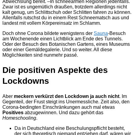
Abwechslung bereit. –In schneearmen Regionen jedenfalls.
Zwar ist es ungemütlich draußen, trotzdem allerdings nicht
kalt genug, um Schlittschuh oder Schlitten fahren zu können.
Allenfalls rutschst du in einem Rest Schneematsch aus und
landest mit vollem Körpereinsatz im Schlamm.
Doch ohne Corona bildete wenigstens der
Sauna
-Besuch
am Wochenende einen Lichtblick am Ende des Tunnels.
Oder der Besuch des Botanischen Gartens, eines Museums
oder einer Gemäldegalerie. Und so weiter. All diese
Möglichkeiten sind nunmehr passé.
Die positiven Aspekte des
Lockdowns
Aber
meckern verkürzt den Lockdown ja auch nicht
. Im
Gegenteil, der Frust steigt ins Unermessliche. Zeit also, den
Corona-bedingten Einschränkungen auch mal etwas
Positives
abzugewinnen. Und dazu gehört das
Homeschooling
.
Da in Deutschland eine Beschulungspflicht besteht,
der sich theoretisch niemand entziehen darf, wären wir