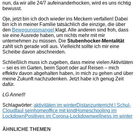
nun, da wir alle 24/7 aufeinanderhocken, wird es uns richtig
bewusst.
Oje, jetzt bin ich doch wieder ins Meckern verfallen! Dabei
bin ich in meiner Familie tatsächlich die einzige, die über
den
Bewegungsmangel
klagt. Alle anderen sind froh, dass
sie eine Ausrede haben, um nichts mehr mit mir
unternehmen zu müssen. Die
Stubenhocker-Mentalität
zahlt sich gerade voll aus. Vielleicht sollte ich mir eine
Scheibe davon abschneiden.
Schließlich muss ich zugeben, dass meine vielen Aktivitäten
– sei es im Garten, beim Sport oder auf Reisen – mich
effektiv davon abgehalten haben, in mich zu gehen und über
meine Zukunft nachzudenken. Jetzt habe ich genug Zeit
dafür.
LG Anne!!!
Schlagwörter:
aktivitäten im winter
Distanzunterricht | Schul-
Cloud
faul sein
homeoffice mit kind
Homeschooling im
Lockdown
Positives im Corona-Lockdown
wellness im winter