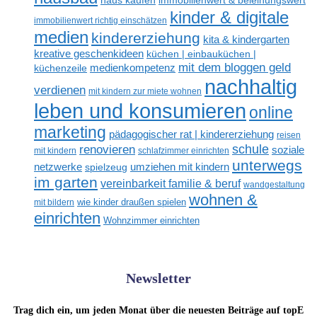
haus kaufen
immobilienwert & beleihungswert
kinder & digitale
immobilienwert richtig einschätzen
medien
kindererziehung
kita & kindergarten
kreative geschenkideen
küchen | einbauküchen |
mit dem bloggen geld
medienkompetenz
küchenzeile
nachhaltig
verdienen
mit kindern zur miete wohnen
leben und konsumieren
online
marketing
pädagogischer rat | kindererziehung
reisen
renovieren
schule
soziale
mit kindern
schlafzimmer einrichten
unterwegs
netzwerke
umziehen mit kindern
spielzeug
im garten
vereinbarkeit familie & beruf
wandgestaltung
wohnen &
mit bildern
wie kinder draußen spielen
einrichten
Wohnzimmer einrichten
Newsletter
Trag dich ein, um jeden Monat über die neuesten Beiträge auf topE