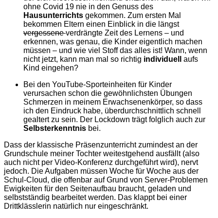
ohne Covid 19 nie in den Genuss des
Hausunterrichts
gekommen. Zum ersten Mal
bekommen Eltern einen Einblick in die längst
vergessene
verdrängte Zeit des Lernens – und
erkennen, was genau, die Kinder eigentlich machen
müssen – und wie viel Stoff das alles ist! Wann, wenn
nicht jetzt, kann man mal so richtig
individuell
aufs
Kind eingehen?
Bei den YouTube-Sporteinheiten für Kinder
verursachen schon die gewöhnlichsten Übungen
Schmerzen in meinem Erwachsenenkörper, so dass
ich den Eindruck habe, überdurchschnittlich schnell
gealtert zu sein. Der Lockdown trägt folglich auch zur
Selbsterkenntnis
bei.
Dass der klassische Präsenzunterricht zumindest an der
Grundschule meiner Tochter weitestgehend ausfällt (also
auch nicht per Video-Konferenz durchgeführt wird), nervt
jedoch. Die Aufgaben müssen Woche für Woche aus der
Schul-Cloud, die offenbar auf Grund von Server-Problemen
Ewigkeiten für den Seitenaufbau braucht, geladen und
selbstständig bearbeitet werden. Das klappt bei einer
Drittklässlerin natürlich nur eingeschränkt.