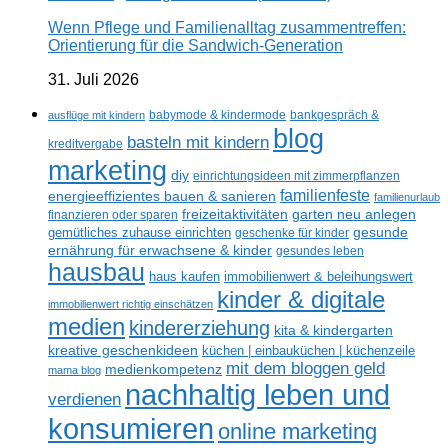
Wenn Pflege und Familienalltag zusammentreffen:
Orientierung für die Sandwich-Generation
31. Juli 2026
ausflüge mit kindern
babymode & kindermode
bankgespräch &
blog
basteln mit kindern
kreditvergabe
marketing
diy
einrichtungsideen mit zimmerpflanzen
familienfeste
energieeffizientes bauen & sanieren
familienurlaub
freizeitaktivitäten
garten neu anlegen
finanzieren oder sparen
gesunde
gemütliches zuhause einrichten
geschenke für kinder
ernährung für erwachsene & kinder
gesundes leben
hausbau
haus kaufen
immobilienwert & beleihungswert
kinder & digitale
immobilienwert richtig einschätzen
medien
kindererziehung
kita & kindergarten
kreative geschenkideen
küchen | einbauküchen | küchenzeile
mit dem bloggen geld
medienkompetenz
mama blog
nachhaltig leben und
verdienen
konsumieren
online marketing