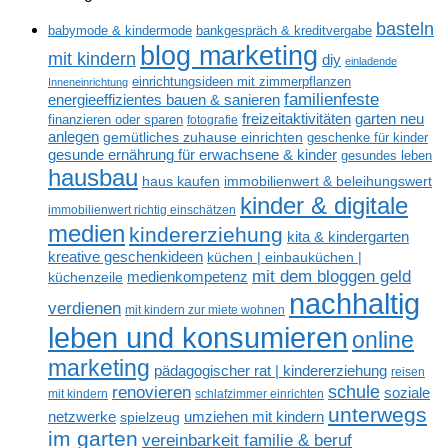
basteln
babymode & kindermode
bankgespräch & kreditvergabe
blog marketing
mit kindern
diy
einladende
einrichtungsideen mit zimmerpflanzen
Inneneinrichtung
familienfeste
energieeffizientes bauen & sanieren
freizeitaktivitäten
garten neu
finanzieren oder sparen
fotografie
anlegen
gemütliches zuhause einrichten
geschenke für kinder
gesunde ernährung für erwachsene & kinder
gesundes leben
hausbau
haus kaufen
immobilienwert & beleihungswert
kinder & digitale
immobilienwert richtig einschätzen
medien
kindererziehung
kita & kindergarten
kreative geschenkideen
küchen | einbauküchen |
mit dem bloggen geld
medienkompetenz
küchenzeile
nachhaltig
verdienen
mit kindern zur miete wohnen
leben und konsumieren
online
marketing
pädagogischer rat | kindererziehung
reisen
renovieren
schule
soziale
mit kindern
schlafzimmer einrichten
unterwegs
netzwerke
umziehen mit kindern
spielzeug
im garten
vereinbarkeit familie & beruf