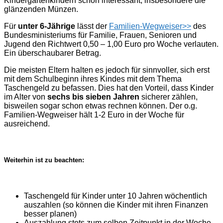
Kindergartenkindern schon interessant, insbesondere die
glänzenden Münzen.
Für
unter 6-Jährige
lässt der
Familien-Wegweiser>>
des
Bundesministeriums für Familie, Frauen, Senioren und
Jugend den Richtwert 0,50 – 1,00 Euro pro Woche verlauten.
Ein überschaubarer Betrag.
Die meisten Eltern halten es jedoch für sinnvoller, sich erst
mit dem Schulbeginn ihres Kindes mit dem Thema
Taschengeld zu befassen. Dies hat den Vorteil, dass Kinder
im Alter von
sechs bis sieben Jahren
sicherer zählen,
bisweilen sogar schon etwas rechnen können. Der o.g.
Familien-Wegweiser hält 1-2 Euro in der Woche für
ausreichend.
Weiterhin ist zu beachten:
Taschengeld für Kinder unter 10 Jahren wöchentlich
auszahlen (so können die Kinder mit ihren Finanzen
besser planen)
Auszahlung stets zum selben Zeitpunkt in der Woche