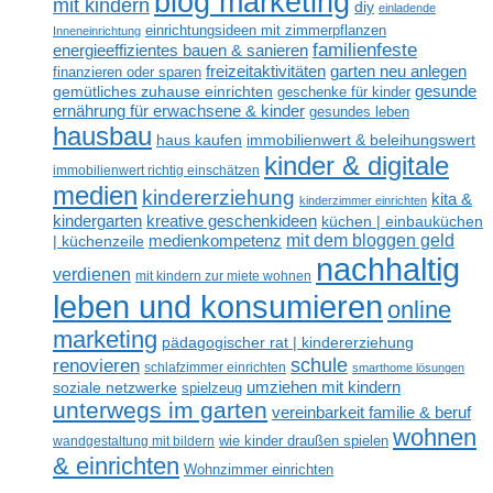
blog marketing
mit kindern
diy
einladende
einrichtungsideen mit zimmerpflanzen
Inneneinrichtung
familienfeste
energieeffizientes bauen & sanieren
freizeitaktivitäten
garten neu anlegen
finanzieren oder sparen
gesunde
gemütliches zuhause einrichten
geschenke für kinder
ernährung für erwachsene & kinder
gesundes leben
hausbau
haus kaufen
immobilienwert & beleihungswert
kinder & digitale
immobilienwert richtig einschätzen
medien
kindererziehung
kita &
kinderzimmer einrichten
kreative geschenkideen
kindergarten
küchen | einbauküchen
mit dem bloggen geld
medienkompetenz
| küchenzeile
nachhaltig
verdienen
mit kindern zur miete wohnen
leben und konsumieren
online
marketing
pädagogischer rat | kindererziehung
renovieren
schule
schlafzimmer einrichten
smarthome lösungen
umziehen mit kindern
soziale netzwerke
spielzeug
unterwegs im garten
vereinbarkeit familie & beruf
wohnen
wandgestaltung mit bildern
wie kinder draußen spielen
& einrichten
Wohnzimmer einrichten