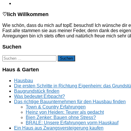
♡lich Willkommen
Wie schön, dass du mich auf topE besuchst! Ich wünsche dir e
Fast alle stammen sie aus meiner Feder, denn dank des eige
Anregungen bin ich stets offen und natürlich freue mich sehr
Suchen
Suchen
nach:
Haus & Garten
Hausbau
Die ersten Schritte in Richtung Eigenheim: das Grundst
Baugrundstück finden
Was bedeutet Erbpacht?
Das richtige Bauunternehmen für den Hausbau finden
Town & Country Erfahrungen
Heinz von Heiden: Teurer als gedacht
Bien Zenker: Bauen ohne Stress?
BRALE: Unsere Erfahrungen vorm Hauskauf
Ein Haus aus Zwangsversteigerung kaufen