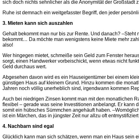
sich doch nichts sehnlicher als die Anonymität der Großstad
Ruhe ist demnach ein weitgefasster Begriff, den jeder persön
3. Mieten kann sich auszahlen
Gehalt bekommt man nur bis zur Rente. Und danach? –Steht 
bekommt… Da möchte man wenigstens keine Miete mehr zahlen
also!
Wer hingegen mietet, schmeiße sein Geld zum Fenster heraus
sorgt, einen Handwerker vorbeischickt, wenn etwas nicht funkti
Geld durchaus wert.
Abgesehen davon wird es ein Hauseigentümer bei einem kleine
günstigen Haus auf kleinem Grund. Hinzu kommen die monatli
Jahren noch völlig unerheblich sind, irgendwann kommen Re
Auch bei niedrigen Zinsen kommt man mit den monatlichen Rate
flexibel – gerade was seine Investitionen anbelangt. Er kann 
somit ein hübsches Sümmchen angehäuft haben. –Womöglich s
ist ein Märchen, das in jüngster Zeit nur allzu oft entmystifizi
4. Nachbarn sind egal
Glücklich kann man sich schätzen, wenn man ein Haus sein eig