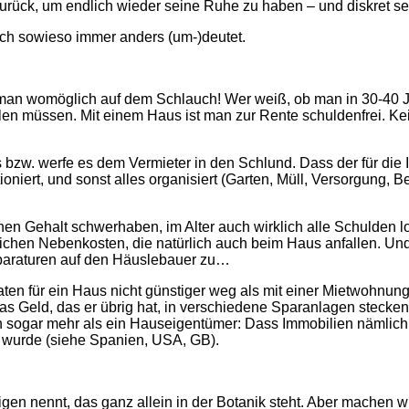
t zurück, um endlich wieder seine Ruhe zu haben – und diskret
lich sowieso immer anders (um-)deutet.
man womöglich auf dem Schlauch! Wer weiß, ob man in 30-40 
 müssen. Mit einem Haus ist man zur Rente schuldenfrei. Ke
 bzw. werfe es dem Vermieter in den Schlund. Dass der für die
oniert, und sonst alles organisiert (Garten, Müll, Versorgung, B
n Gehalt schwerhaben, im Alter auch wirklich alle Schulden lo
chen Nebenkosten, die natürlich auch beim Haus anfallen. Und
paraturen auf den Häuslebauer zu…
n für ein Haus nicht günstiger weg als mit einer Mietwohnung. 
das Geld, das er übrig hat, in verschiedene Sparanlagen stecken
ogar mehr als ein Hauseigentümer: Dass Immobilien nämlich n
ert wurde (siehe Spanien, USA, GB).
en nennt, das ganz allein in der Botanik steht. Aber machen wi