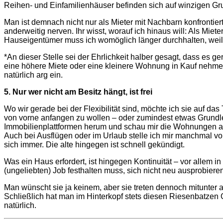
Reihen- und Einfamilienhäuser befinden sich auf winzigen G
Man ist demnach nicht nur als Mieter mit Nachbarn konfront
anderweitig nerven. Ihr wisst, worauf ich hinaus will: Als Mi
Hauseigentümer muss ich womöglich länger durchhalten, weil
*An dieser Stelle sei der Ehrlichkeit halber gesagt, dass e
eine höhere Miete oder eine kleinere Wohnung in Kauf nehmen
natürlich arg ein.
5. Nur wer nicht am Besitz hängt, ist frei
Wo wir gerade bei der Flexibilität sind, möchte ich sie auf d
von vorne anfangen zu wollen – oder zumindest etwas Grundle
Immobilienplattformen herum und schau mir die Wohnungen a
Auch bei Ausflügen oder im Urlaub stelle ich mir manchmal v
sich immer. Die alte hingegen ist schnell gekündigt.
Was ein Haus erfordert, ist hingegen Kontinuität – vor alle
(ungeliebten) Job festhalten muss, sich nicht neu ausprobiere
Man wünscht sie ja keinem, aber sie treten dennoch mitunter 
Schließlich hat man im Hinterkopf stets diesen Riesenbatzen
natürlich.