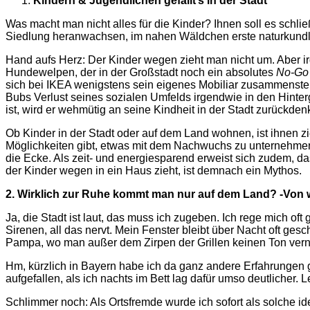
Kindern & Jugendlichen gefällt’s in der Stadt
Was macht man nicht alles für die Kinder? Ihnen soll es schlie
Siedlung heranwachsen, im nahen Wäldchen erste naturkundlic
Hand aufs Herz: Der Kinder wegen zieht man nicht um. Aber 
Hundewelpen, der in der Großstadt noch ein absolutes
No-Go
sich bei IKEA wenigstens sein eigenes Mobiliar zusammenst
Bubs Verlust seines sozialen Umfelds irgendwie in den Hinte
ist, wird er wehmütig an seine Kindheit in der Stadt zurückd
Ob Kinder in der Stadt oder auf dem Land wohnen, ist ihnen zie
Möglichkeiten gibt, etwas mit dem Nachwuchs zu unternehme
die Ecke. Als zeit- und energiesparend erweist sich zudem, d
der Kinder wegen in ein Haus zieht, ist demnach ein Mythos.
2. Wirklich zur Ruhe kommt man nur auf dem Land? -Von
Ja, die Stadt ist laut, das muss ich zugeben. Ich rege mich of
Sirenen, all das nervt. Mein Fenster bleibt über Nacht oft gesc
Pampa, wo man außer dem Zirpen der Grillen keinen Ton ver
Hm, kürzlich in Bayern habe ich da ganz andere Erfahrungen g
aufgefallen, als ich nachts im Bett lag dafür umso deutlicher. 
Schlimmer noch: Als Ortsfremde wurde ich sofort als solche id