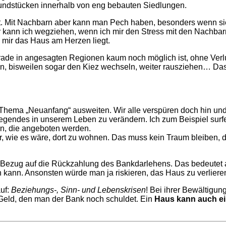
rundstücken innerhalb von eng bebauten Siedlungen.
iert. Mit Nachbarn aber kann man Pech haben, besonders wenn 
eter kann ich wegziehen, wenn ich mir den Stress mit den Nachba
 mir das Haus am Herzen liegt.
s gerade in angesagten Regionen kaum noch möglich ist, ohne V
, bisweilen sogar den Kiez wechseln, weiter rausziehen… Das s
as Thema „Neuanfang“ ausweiten. Wir alle verspüren doch hin un
gendes in unserem Leben zu verändern. Ich zum Beispiel surfe
n, die angeboten werden.
or, wie es wäre, dort zu wohnen. Das muss kein Traum bleiben,
m in Bezug auf die Rückzahlung des Bankdarlehens. Das bedeute
n kann. Ansonsten würde man ja riskieren, das Haus zu verliere
auf:
Beziehungs-, Sinn- und Lebenskrisen
! Bei ihrer Bewältigu
 Geld, den man der Bank noch schuldet. Ein
Haus kann auch ei