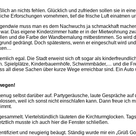
ßlich an nichts fehlen. Glücklich und zufrieden sollen sie in ein
he Erforschungen vornehmen, tief die frische Luft einatmen un
irgendwie muss man es dem Nachwuchs ja schmackhaft machen: 
war. Das eigene Kinderzimmer hatte er in der Mietwohnung zwar
ellen und die Farbe der Wandbemalung mitbestimmen. So wird 
rgrund gedrängt. Doch spätestens, wenn er eingeschult wird u
enken…
mlich egal. Die Stadt erweist sich oft sogar als kinderfreundlic
n. Spielplätze, Kinderbauernhöfe, Schwimmbäder,… und die F
ass all diese Sachen über kurze Wege erreichbar sind. Ein Auto
 wegen!
t genug selbst darüber auf. Partygeräusche, laute Gespräche auf
hlossen, weil ich sonst nicht einschlafen kann. Dann freue ich mi
nimmt.
esammelt. Viertelstündlich läuteten die Kirchturmglocken. Tagsü
Letztlich musste ich auch hier die Fenster schließen.
entifiziert und neugierig beäugt. Ständig wurde mir ein „Grüß G