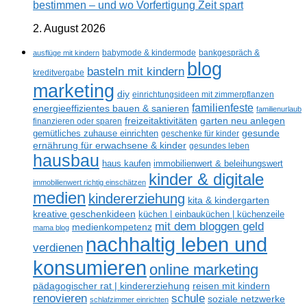
bestimmen – und wo Vorfertigung Zeit spart
2. August 2026
ausflüge mit kindern
babymode & kindermode
bankgespräch &
blog
basteln mit kindern
kreditvergabe
marketing
diy
einrichtungsideen mit zimmerpflanzen
familienfeste
energieeffizientes bauen & sanieren
familienurlaub
freizeitaktivitäten
garten neu anlegen
finanzieren oder sparen
gesunde
gemütliches zuhause einrichten
geschenke für kinder
ernährung für erwachsene & kinder
gesundes leben
hausbau
haus kaufen
immobilienwert & beleihungswert
kinder & digitale
immobilienwert richtig einschätzen
medien
kindererziehung
kita & kindergarten
kreative geschenkideen
küchen | einbauküchen | küchenzeile
mit dem bloggen geld
medienkompetenz
mama blog
nachhaltig leben und
verdienen
konsumieren
online marketing
reisen mit kindern
pädagogischer rat | kindererziehung
renovieren
schule
soziale netzwerke
schlafzimmer einrichten