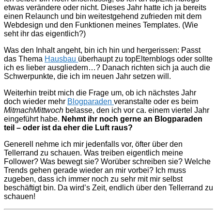
etwas verändere oder nicht. Dieses Jahr hatte ich ja bereits
einen Relaunch und bin weitestgehend zufrieden mit dem
Webdesign und den Funktionen meines Templates. (Wie
seht ihr das eigentlich?)
Was den Inhalt angeht, bin ich hin und hergerissen: Passt
das Thema
Hausbau
überhaupt zu topElternblogs oder sollte
ich es lieber ausgliedern…? Danach richten sich ja auch die
Schwerpunkte, die ich im neuen Jahr setzen will.
Weiterhin treibt mich die Frage um, ob ich nächstes Jahr
doch wieder mehr
Blogparaden
veranstalte oder es beim
MitmachMittwoch
belasse, den ich vor ca. einem viertel Jahr
eingeführt habe.
Nehmt ihr noch gerne an Blogparaden
teil – oder ist da eher die Luft raus?
Generell nehme ich mir jedenfalls vor, öfter über den
Tellerrand zu schauen. Was treiben eigentlich meine
Follower? Was bewegt sie? Worüber schreiben sie? Welche
Trends gehen gerade wieder an mir vorbei? Ich muss
zugeben, dass ich immer noch zu sehr mit mir selbst
beschäftigt bin. Da wird’s Zeit, endlich über den Tellerrand zu
schauen!