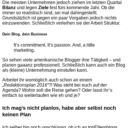
Die meisten Unternehmen jedoch ziehen im letzten Quartal
Bilanz
und legen
Ziele
fest fürs kommende Jahr. Ob die
immer so realistisch sind, sei mal dahingestellt.
Grundsätzlich ist gegen ein paar Vorgaben jedoch nichts
einzuwenden. Schließlich verleihen sie der Arbeit Struktur.
Dein Blog, dein Business
It’s commitment. It’s passion. And, a little
marketing.
So sehen viele amerikanische Blogger ihre Tätigkeit – und
planen gaaanz professionell. Schließlich kann auch ein Blog
als (kleine) Unternehmung einstufen kann.
Arbeitet ihr womöglich auch schon an einem
„Redaktionsplan 2016“
?! Was steht bei euch auf der
Agenda? Wohin soll die Reise gehen? Oder lasst ihr’s
einfach so weiterlaufen wie eh und je?
Ich mag’s nicht planlos, habe aber selbst noch
keinen Plan
Ich selber bin noch unschlüssig, ob ich an topElternblogs