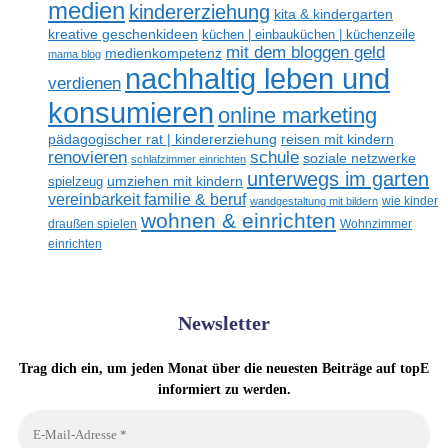
medien
kindererziehung
kita & kindergarten
kreative geschenkideen
küchen | einbauküchen | küchenzeile
mit dem bloggen geld
medienkompetenz
mama blog
nachhaltig leben und
verdienen
konsumieren
online marketing
reisen mit kindern
pädagogischer rat | kindererziehung
renovieren
schule
soziale netzwerke
schlafzimmer einrichten
unterwegs im garten
umziehen mit kindern
spielzeug
vereinbarkeit familie & beruf
wandgestaltung mit bildern
wie kinder
wohnen & einrichten
draußen spielen
Wohnzimmer
einrichten
Newsletter
Trag dich ein, um jeden Monat über die neuesten Beiträge auf topE
informiert zu werden.