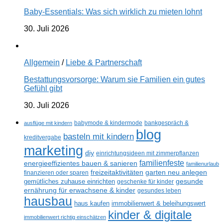
Baby-Essentials: Was sich wirklich zu mieten lohnt
30. Juli 2026
Allgemein
/
Liebe & Partnerschaft
Bestattungsvorsorge: Warum sie Familien ein gutes
Gefühl gibt
30. Juli 2026
ausflüge mit kindern
babymode & kindermode
bankgespräch &
blog
basteln mit kindern
kreditvergabe
marketing
diy
einrichtungsideen mit zimmerpflanzen
familienfeste
energieeffizientes bauen & sanieren
familienurlaub
freizeitaktivitäten
garten neu anlegen
finanzieren oder sparen
gesunde
gemütliches zuhause einrichten
geschenke für kinder
ernährung für erwachsene & kinder
gesundes leben
hausbau
haus kaufen
immobilienwert & beleihungswert
kinder & digitale
immobilienwert richtig einschätzen