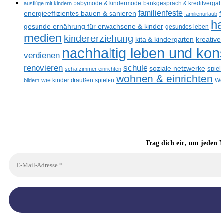
ausflüge mit kindern
babymode & kindermode
bankgespräch & kreditverga
familienfeste
energieeffizientes bauen & sanieren
familienurlaub
h
gesunde ernährung für erwachsene & kinder
gesundes leben
medien
kindererziehung
kreativ
kita & kindergarten
nachhaltig leben und ko
verdienen
renovieren
schule
soziale netzwerke
spie
schlafzimmer einrichten
wohnen & einrichten
bildern
wie kinder draußen spielen
Wo
Trag dich ein, um jeden 