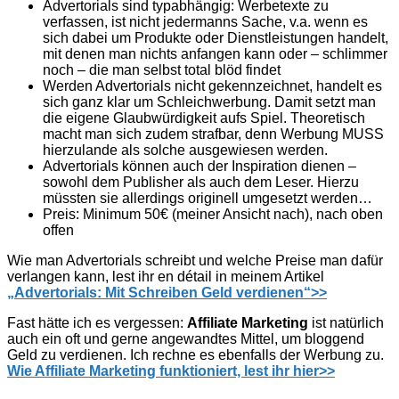
Advertorials sind typabhängig: Werbetexte zu
verfassen, ist nicht jedermanns Sache, v.a. wenn es
sich dabei um Produkte oder Dienstleistungen handelt,
mit denen man nichts anfangen kann oder – schlimmer
noch – die man selbst total blöd findet
Werden Advertorials nicht gekennzeichnet, handelt es
sich ganz klar um Schleichwerbung. Damit setzt man
die eigene Glaubwürdigkeit aufs Spiel. Theoretisch
macht man sich zudem strafbar, denn Werbung MUSS
hierzulande als solche ausgewiesen werden.
Advertorials können auch der Inspiration dienen –
sowohl dem Publisher als auch dem Leser. Hierzu
müssten sie allerdings originell umgesetzt werden…
Preis: Minimum 50€ (meiner Ansicht nach), nach oben
offen
Wie man Advertorials schreibt und welche Preise man dafür
verlangen kann, lest ihr en détail in meinem Artikel
„Advertorials: Mit Schreiben Geld verdienen“>>
Fast hätte ich es vergessen:
Affiliate Marketing
ist natürlich
auch ein oft und gerne angewandtes Mittel, um bloggend
Geld zu verdienen. Ich rechne es ebenfalls der Werbung zu.
Wie Affiliate Marketing funktioniert, lest ihr hier>>