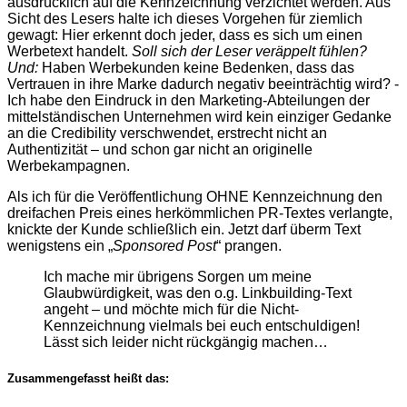
ausdrücklich auf die Kennzeichnung verzichtet werden. Aus
Sicht des Lesers halte ich dieses Vorgehen für ziemlich
gewagt: Hier erkennt doch jeder, dass es sich um einen
Werbetext handelt.
Soll sich der Leser veräppelt fühlen?
Und:
Haben Werbekunden keine Bedenken, dass das
Vertrauen in ihre Marke dadurch negativ beeinträchtig wird? -
Ich habe den Eindruck in den Marketing-Abteilungen der
mittelständischen Unternehmen wird kein einziger Gedanke
an die Credibility verschwendet, erstrecht nicht an
Authentizität – und schon gar nicht an originelle
Werbekampagnen.
Als ich für die Veröffentlichung OHNE Kennzeichnung den
dreifachen Preis eines herkömmlichen PR-Textes verlangte,
knickte der Kunde schließlich ein. Jetzt darf überm Text
wenigstens ein „
Sponsored Post
“ prangen.
Ich mache mir übrigens Sorgen um meine
Glaubwürdigkeit, was den o.g. Linkbuilding-Text
angeht – und möchte mich für die Nicht-
Kennzeichnung vielmals bei euch entschuldigen!
Lässt sich leider nicht rückgängig machen…
Zusammengefasst heißt das: