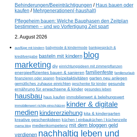
Behinderungen/Beeinträchtigungen
/
Haus bauen oder
kaufen
/
Mehrgenerationen(-haushalt)
Pflegeheim bauen: Welche Bauphasen den Zeitplan
bestimmen – und wo Vorfertigung Zeit spart
2. August 2026
ausflüge mit kindern
babymode & kindermode
bankgespräch &
blog
basteln mit kindern
kreditvergabe
marketing
diy
einrichtungsideen mit zimmerpflanzen
familienfeste
energieeffizientes bauen & sanieren
familienurlaub
freizeitaktivitäten
garten neu anlegen
finanzieren oder sparen
gesunde
gemütliches zuhause einrichten
geschenke für kinder
ernährung für erwachsene & kinder
gesundes leben
hausbau
haus kaufen
immobilienwert & beleihungswert
kinder & digitale
immobilienwert richtig einschätzen
medien
kindererziehung
kita & kindergarten
kreative geschenkideen
küchen | einbauküchen | küchenzeile
mit dem bloggen geld
medienkompetenz
mama blog
nachhaltig leben und
verdienen