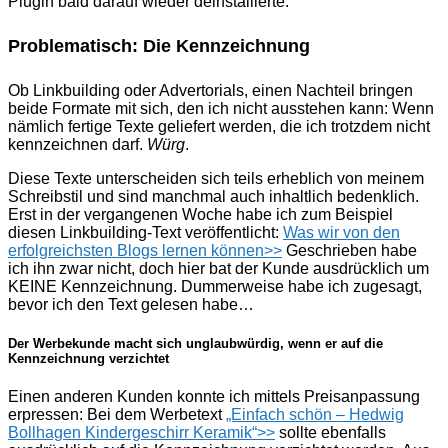
Plugin bald darauf wieder deinstallierte.
Problematisch: Die Kennzeichnung
Ob Linkbuilding oder Advertorials, einen Nachteil bringen
beide Formate mit sich, den ich nicht ausstehen kann: Wenn
nämlich fertige Texte geliefert werden, die ich trotzdem nicht
kennzeichnen darf.
Würg
.
Diese Texte unterscheiden sich teils erheblich von meinem
Schreibstil und sind manchmal auch inhaltlich bedenklich.
Erst in der vergangenen Woche habe ich zum Beispiel
diesen Linkbuilding-Text veröffentlicht:
Was wir von den
erfolgreichsten Blogs lernen können>>
Geschrieben habe
ich ihn zwar nicht, doch hier bat der Kunde ausdrücklich um
KEINE Kennzeichnung. Dummerweise habe ich zugesagt,
bevor ich den Text gelesen habe…
Der Werbekunde macht sich unglaubwürdig, wenn er auf die
Kennzeichnung verzichtet
Einen anderen Kunden konnte ich mittels Preisanpassung
erpressen: Bei dem Werbetext
„Einfach schön – Hedwig
Bollhagen Kindergeschirr Keramik“>>
sollte ebenfalls