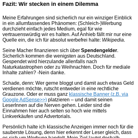
Fazit: Wir stecken in einem Dilemma
Meine Erfahrungen sind sicherlich nur ein winziger Einblick
in ein allumfassendes Phänomen: (Schleich-)Werbung
durchzieht einfach jedes Medium, egal für wie
vertrauenswürdig wir es halten. Auf Anhieb fällt mir nur eine
Quelle ein, die ich für absolut werbefrei halte:
Wikipedia
.
Seine Macher finanzieren sich über
Spendengelder
.
Sicherlich kommen die wenigsten aus Deutschland.
Gespendet wird hierzulande allenfalls nach
Naturkatastrophen oder zu Weihnachten. Doch für mediale
Inhalte zahlen? -Nein danke.
Schade, denn: Wer gerne bloggt und damit auch etwas Geld
verdienen möchte, rutscht entweder in eine rechtliche
Grauzone. Oder er muss ganz
klassische Banner (z.B. via
Google AdSense>>)
platzieren – und damit seinen
LeserInnen auf die Nerven gehen. Leider sind die
Einnahmen hier auch selten so hoch wie mittels
Linkverkäufen und Advertorials.
Persönlich halte ich klassische Anzeigen immer noch für die
sauberste Lösung, denn hier erkennt der Leser gleich, dass
es sich um Werbung handelt. Mein Ziel lautet deshalb,