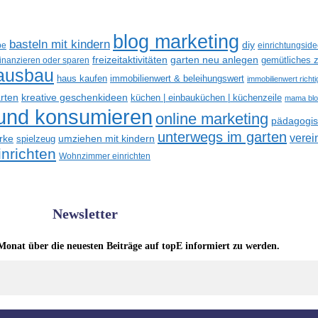
blog marketing
basteln mit kindern
diy
be
einrichtungsid
freizeitaktivitäten
garten neu anlegen
gemütliches z
finanzieren oder sparen
ausbau
haus kaufen
immobilienwert & beleihungswert
immobilienwert richt
kreative geschenkideen
arten
küchen | einbauküchen | küchenzeile
mama bl
 und konsumieren
online marketing
pädagogisc
unterwegs im garten
verei
rke
umziehen mit kindern
spielzeug
nrichten
Wohnzimmer einrichten
Newsletter
Monat über die neuesten Beiträge auf topE informiert zu werden.