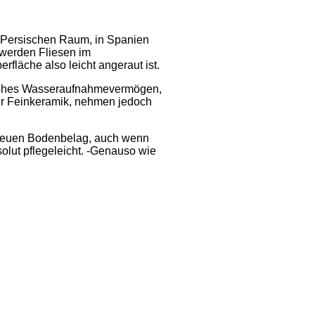
m Persischen Raum, in Spanien
 werden Fliesen im
rfläche also leicht angeraut ist.
 hohes Wasseraufnahmevermögen,
ur Feinkeramik, nehmen jedoch
m neuen Bodenbelag, auch wenn
olut pflegeleicht. -Genauso wie