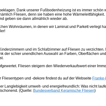
beklagen. Dank unserer Fußbodenheizung ist es immer schön w
ämlich Fliesen, denn sie haben eine hohe Wärmeleitfähigkeit.
nd geben sie dann allmählich wieder ab.
ichen Wohnräumen, in denen wir Laminat und Parkett verlegt habe
er!
 Kinderzimmern und im Schlafzimmer auf Fliesen zu verzichten.
Dank der schier unendlichen Auswahl an Farben, Oberflächen un
st.
fgewertet. Fliesen steigern den Wiederverkaufswert einer Immobi
er Fliesentypen und -dekore findest du auf der Webseite
Franke
ner Langlebigkeit umwelt- und energiefreundlich: Was nicht lauf
tschonend. (Quelle:
Bundesverband Keramische Fliesen
)