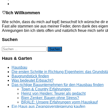
♡lich Willkommen
Wie schön, dass du mich auf topE besuchst! Ich wünsche dir e
Fast alle stammen sie aus meiner Feder, denn dank des eige
Anregungen bin ich stets offen und natürlich freue mich sehr
Suchen
Suchen
nach:
Haus & Garten
Hausbau
Die ersten Schritte in Richtung Eigenheim: das Grundst
Baugrundstück finden
Was bedeutet Erbpacht?
Das richtige Bauunternehmen für den Hausbau finden
Town & Country Erfahrungen
Heinz von Heiden: Teurer als gedacht
Bien Zenker: Bauen ohne Stress?
BRALE: Unsere Erfahrungen vorm Hauskauf
Ein Haus aus Zwangsversteigerung kaufen