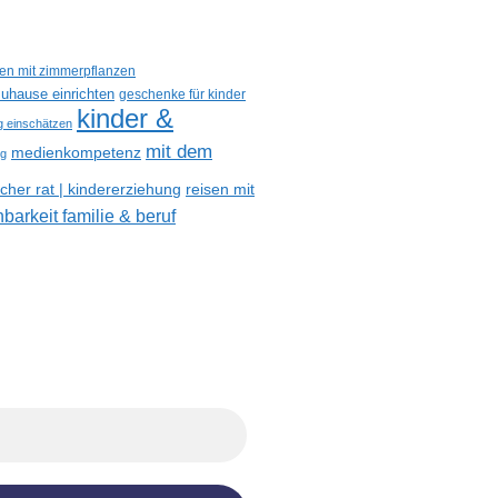
een mit zimmerpflanzen
uhause einrichten
geschenke für kinder
kinder &
ig einschätzen
mit dem
medienkompetenz
og
reisen mit
her rat | kindererziehung
nbarkeit familie & beruf