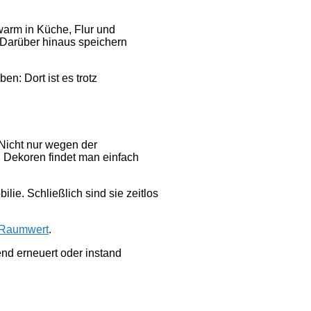
arm in Küche, Flur und
 Darüber hinaus speichern
n: Dort ist es trotz
 Nicht nur wegen der
d Dekoren findet man einfach
lie. Schließlich sind sie zeitlos
-Raumwert
.
end erneuert oder instand