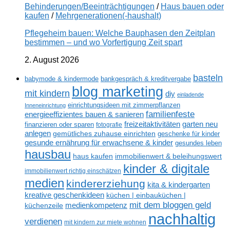
Behinderungen/Beeinträchtigungen
/
Haus bauen oder
kaufen
/
Mehrgenerationen(-haushalt)
Pflegeheim bauen: Welche Bauphasen den Zeitplan
bestimmen – und wo Vorfertigung Zeit spart
2. August 2026
basteln
babymode & kindermode
bankgespräch & kreditvergabe
blog marketing
mit kindern
diy
einladende
einrichtungsideen mit zimmerpflanzen
Inneneinrichtung
familienfeste
energieeffizientes bauen & sanieren
freizeitaktivitäten
garten neu
finanzieren oder sparen
fotografie
anlegen
gemütliches zuhause einrichten
geschenke für kinder
gesunde ernährung für erwachsene & kinder
gesundes leben
hausbau
haus kaufen
immobilienwert & beleihungswert
kinder & digitale
immobilienwert richtig einschätzen
medien
kindererziehung
kita & kindergarten
kreative geschenkideen
küchen | einbauküchen |
mit dem bloggen geld
medienkompetenz
küchenzeile
nachhaltig
verdienen
mit kindern zur miete wohnen